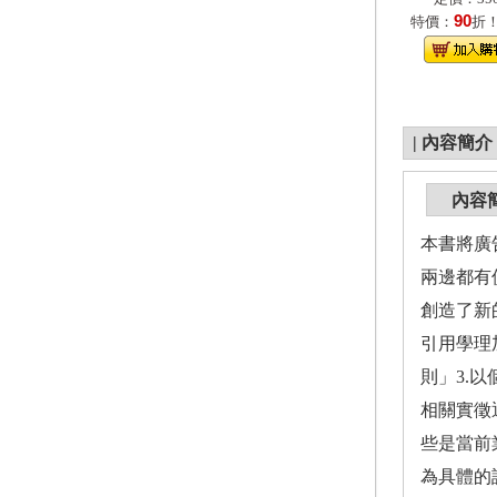
90
特價：
折
|
內容簡介
內容
本書將廣
兩邊都有
創造了新
引用學理
則」3.
相關實徵
些是當前
為具體的