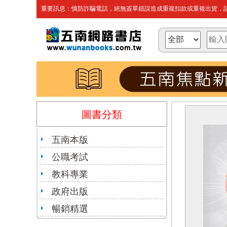
重要訊息：慎防詐騙電話，絕無簽單錯誤造成重複扣款或重複出貨，請
圖書分類
五南本版
公職考試
教科專業
政府出版
暢銷精選