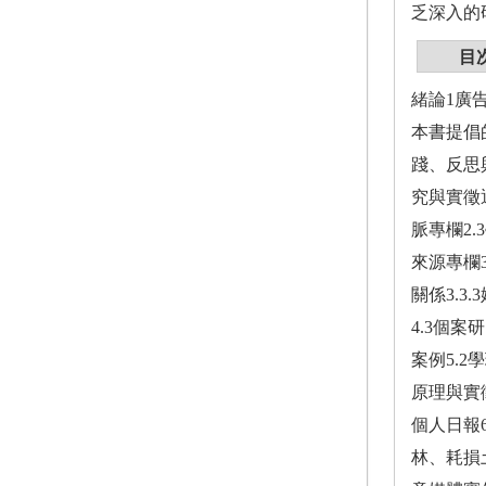
乏深入的
目
緒論1廣
本書提倡的
踐、反思
究與實徵通
脈專欄2.
來源專欄3
關係3.3
4.3個案
案例5.2學
原理與實徵通
個人日報6
林、耗損土