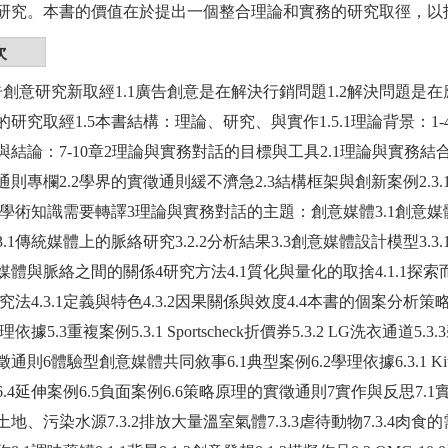
研究。本書的價值在於提出一個整合理論和實務的研究取徑，以
次
告創意研究新取經1.1廣告創意是在解決行銷問題1.2解決問題是在
研究取經1.5本書結構：理論、研究、與實作1.5.1理論背景：1-4章1
與結論：7-10章2理論與實務對話的目標與工具2.1理論與實務結合
則專欄2.2學界的實徵通則緩不濟急2.3結構框架與創新案例2.3.
3學術知識需要轉譯3理論與實務對話的主題：創意媒體3.1創意媒體
.1傳統媒體上的脈絡研究3.2.2分析結果3.3創意媒體設計模型3.3
.3媒體與脈絡之間的關係4研究方法4.1質化與量化的取捨4.1.1探索
研究法4.3.1定義與特色4.3.2因果關係與效度4.4本書的個案分
理依據5.3重複案例5.3.1 Sportscheck折價券5.3.2 LG洗衣通道
則6體驗型創意媒體共同敘事6.1典型案例6.2學理依據6.3.1 Kit Kat賀卡6.
.4延伸案例6.5負面案例6.6策略原理的實徵通則7實作與反思7.1實
地、污染水源7.3.2排放大量溫室氣體7.3.3虐待動物7.3.4