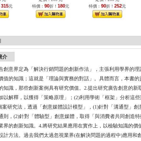
315
90
180
90
252
！
元
特價：
折！
元
特價：
折！
元
|
簡介
告創意界定為「解決行銷問題的創新作法」，主張利用學界的理
價值的知識；這就是「理論與實務的對話」。具體而言，本書的貢
的知識，那些創新案例具有研究價值。2.提出研究廣告創意的新取
加以解釋，以獲得「策略原理」；(2)利用學術「框架」分析這
以個案研究法，透過「創意媒體設計模型」，(1)針對「溝通型」
通則，(2)針對「體驗型」創意媒體，取得「與消費者共同創造
業界的創新知識。4.將研究結果應用在實作上，以檢驗知識的價
設計方法。過去我們太過忽視業界(在解決問題的過程中)應用和