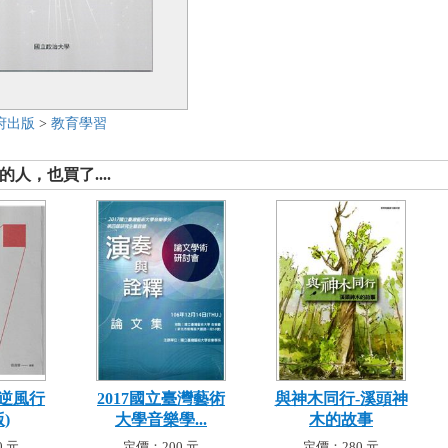
府出版
>
教育學習
人，也買了....
逆風行
2017國立臺灣藝術
與神木同行-溪頭神
)
大學音樂學...
木的故事
 元
定價：200 元
定價：280 元