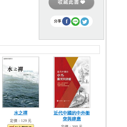
f
分享
水之禪
近代中國的中外衝
突與肆應
定價：129 元
定價：300 元