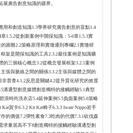
拓展廣告創意知識的疆界。
應用和創造知識1.3學界研究廣告創意的盲點1.4
.5.2從創新案例中開採知識：5-6章1.5.3實
的困難2.2策略原理和實徵通則專欄2.1實徵研
1框架是開採知識的工具2.3.2最佳案例是知識礦
的三個核心概念3.2從概念發展框架3.2.1案例
.1主張與脈絡之間的關係3.3.2主張與媒體之間的
而非普查4.1.2反思是關鍵4.2提升質化研究的效度
析策略5溝通型創意媒體創造獨特的接觸經驗5.1典型
5.3.3碧浪時尚洗衣店5.4延伸案例5.5負面案例5.6策略
3.2 Kit Kat椅子6.3.3 Iwate Nippo岩手
作的價值7.2彈性素食7.3吃肉的代價7.3.1砍伐森
肉食的需求量居高不下8創造獨特的接觸經驗溝通型創