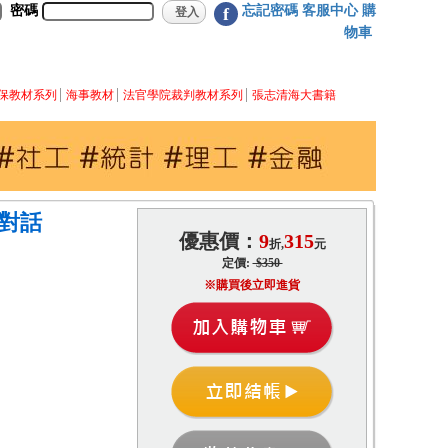
密碼
忘記密碼
客服中心
購
f
物車
保教材系列
海事教材
法官學院裁判教材系列
張志清海大書籍
對話
優惠價：
9
315
折,
元
定價:
$350
※購買後立即進貨