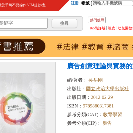
註冊
帳號
您千萬不要操作ATM提款機。
熱門搜尋
165防詐騙
蝦皮
幼兒園教
廣告創意理論與實務的
編/著者：
吳岳剛
出版社：
國立政治大學出版社
出版日期：
2012-02-29
ISBN：
9789860317381
參考分類(CAT)：
教育學習
參考分類(CIP)：
廣告