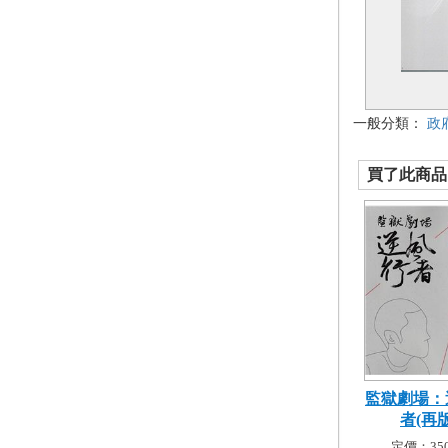
一般分類：
政
買了此商品的
監獄劇場：
者(再版
定價：350