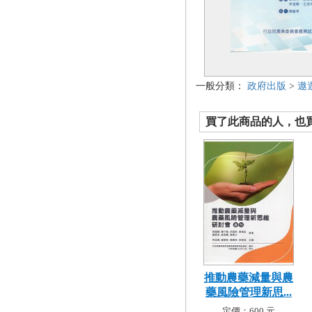
一般分類：
政府出版
>
遨
買了此商品的人，也買了.
推動農藥減量與農
藥風險管理新思...
定價：600 元