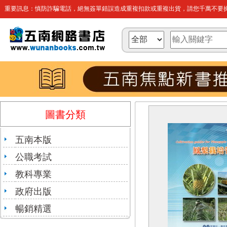
重要訊息：慎防詐騙電話，絕無簽單錯誤造成重複扣款或重複出貨，請您千萬不要操
圖書分類
五南本版
公職考試
教科專業
政府出版
暢銷精選