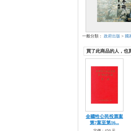
一般分類：
政府出版
>
國
買了此商品的人，也買了.
全國性公民投票案
第7案至第16...
定價：450 元