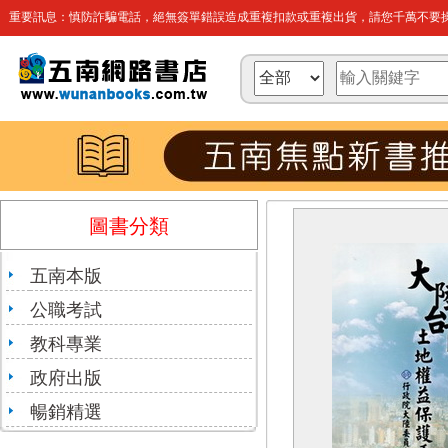
重要訊息：慎防詐騙電話，絕無簽單錯誤造成重複扣款或重複出貨，請您千萬不要操
圖書分類
五南本版
公職考試
教科專業
政府出版
暢銷精選