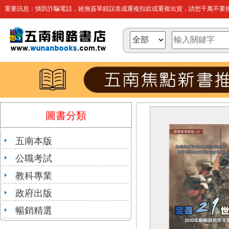
重要訊息：慎防詐騙電話，絕無簽單錯誤造成重複扣款或重複出貨，請您千萬不要操
圖書分類
五南本版
公職考試
教科專業
政府出版
暢銷精選