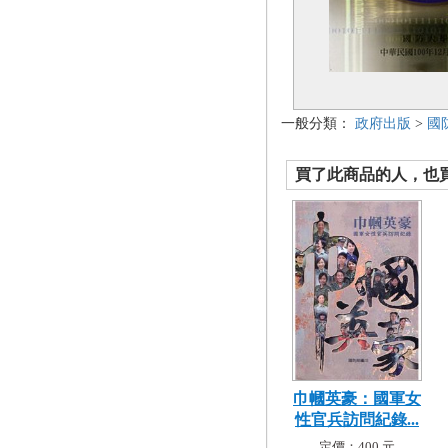
一般分類：
政府出版
>
國
買了此商品的人，也買了.
巾幗英豪：國軍女
性官兵訪問紀錄...
定價：400 元