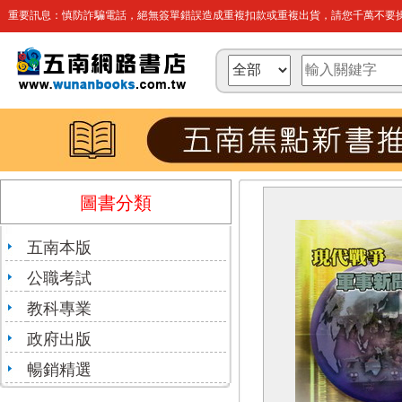
重要訊息：慎防詐騙電話，絕無簽單錯誤造成重複扣款或重複出貨，請您千萬不要操
圖書分類
五南本版
公職考試
教科專業
政府出版
暢銷精選