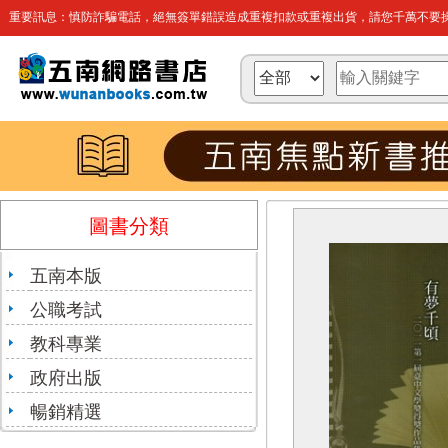
重要訊息：慎防詐騙電話，絕無簽單錯誤造成重複扣款或重複出貨，請您千萬不要操
圖書分類
五南本版
公職考試
教科專業
政府出版
暢銷精選