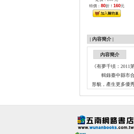
80
160
特價：
折！
元
|
內容簡介
|
內容簡介
《有夢千頃：201
輯錄臺中縣市合併
形貌，產生更多優