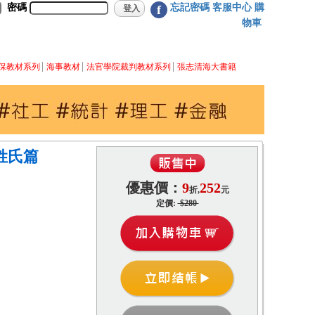
密碼
忘記密碼
客服中心
購
f
物車
保教材系列
海事教材
法官學院裁判教材系列
張志清海大書籍
姓氏篇
優惠價：
9
252
折,
元
定價:
$280