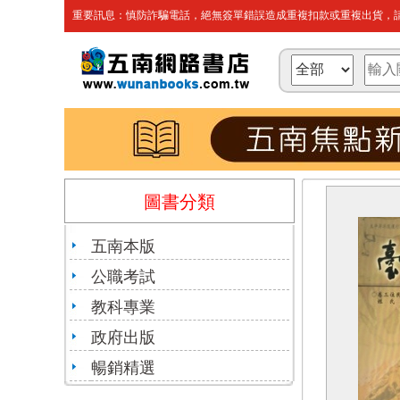
重要訊息：慎防詐騙電話，絕無簽單錯誤造成重複扣款或重複出貨，請
圖書分類
五南本版
公職考試
教科專業
政府出版
暢銷精選