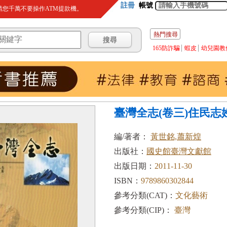
註冊
帳號
您千萬不要操作ATM提款機。
熱門搜尋
165防詐騙
蝦皮
幼兒園教
臺灣全志(卷三)住民志
編/著者：
黃世銘,蕭新煌
出版社：
國史館臺灣文獻館
出版日期：
2011-11-30
ISBN：
9789860302844
參考分類(CAT)：
文化藝術
參考分類(CIP)：
臺灣