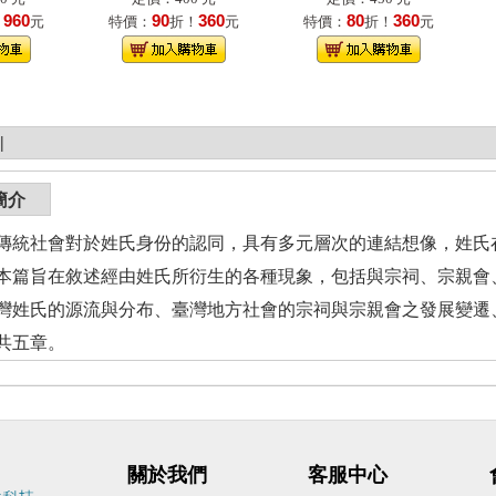
960
90
360
80
360
！
元
特價：
折！
元
特價：
折！
元
|
簡介
社會對於姓氏身份的認同，具有多元層次的連結想像，姓氏在
本篇旨在敘述經由姓氏所衍生的各種現象，包括與宗祠、宗親會
灣姓氏的源流與分布、臺灣地方社會的宗祠與宗親會之發展變遷
共五章。
關於我們
客服中心