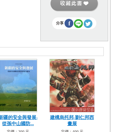
f
分享
新疆的安全與發展-
建構烏托邦-劉仁邦西
從孫中山國防...
畫展
定價：300 元
定價：400 元