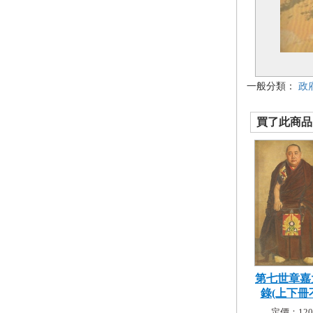
一般分類：
政
買了此商品的
第七世章嘉
錄(上下冊不
定價：120