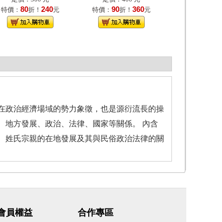
80
240
90
360
特價：
折！
元
特價：
折！
元
政治經濟場域的勢力象徵，也是源衍流長的操
、地方發展、政治、法律、國家等關係。 內含
、姓氏宗親的在地發展及其與民俗政治法律的關
會員權益
合作專區