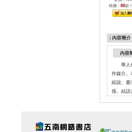
80
特價：
折
|
內容簡介
內容
華人傳統
作媒介。
綜說、臺
係、結語