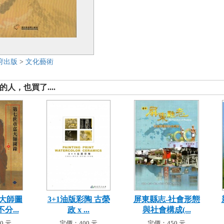
府出版
>
文化藝術
人，也買了....
大師圖
3+1油版彩陶 古榮
屏東縣志-社會形態
分...
政 x ...
與社會構成(...
0 元
定價：400 元
定價：450 元