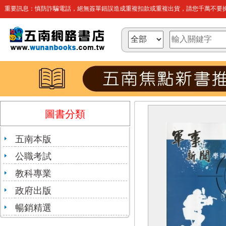
重要訊息：慎防詐騙電話，絕無簽單錯誤造成重複扣款或重複出貨，請您千萬不要操
圖書分類
五南本版
公職考試
教科專業
政府出版
暢銷精選