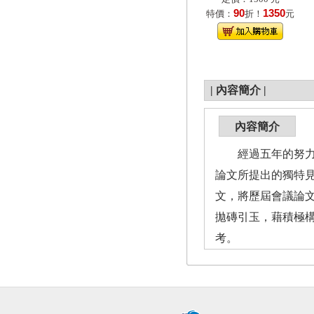
90
1350
特價：
折！
元
|
內容簡介
|
內容簡介
經過五年的努力，
論文所提出的獨特見
文，將歷屆會議論
拋磚引玉，藉積極
考。