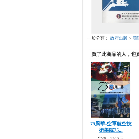
一般分類：
政府出版
>
國
買了此商品的人，也買了.
75風華-空軍航空技
術學院75...
定價：1500 元