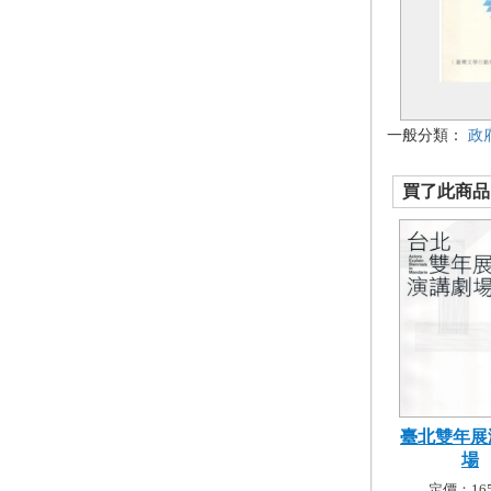
一般分類：
政
買了此商品的
臺北雙年展
場
定價：165