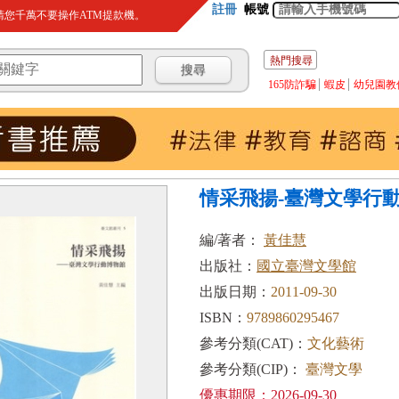
註冊
帳號
您千萬不要操作ATM提款機。
熱門搜尋
165防詐騙
蝦皮
幼兒園教
情采飛揚-臺灣文學行
編/著者：
黃佳慧
出版社：
國立臺灣文學館
出版日期：
2011-09-30
ISBN：
9789860295467
參考分類(CAT)：
文化藝術
參考分類(CIP)：
臺灣文學
優惠期限：2026-09-30