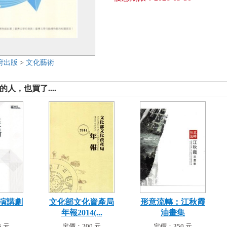
府出版
>
文化藝術
人，也買了....
演講劇
文化部文化資產局
形意流轉：江秋霞
年報2014(...
油畫集
 元
定價：200 元
定價：350 元