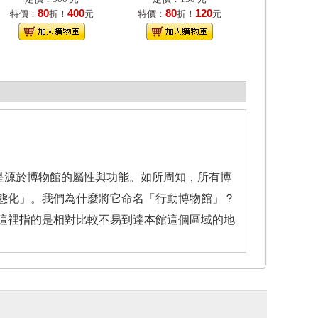
80
400
80
120
特價：
折！
元
特價：
折！
元
源於博物館的屬性與功能。如所周知，所有博
態化」。我們為什麼將它命名「行動博物館」？
這裡指的是相對比較不易到達本館這個區域的地