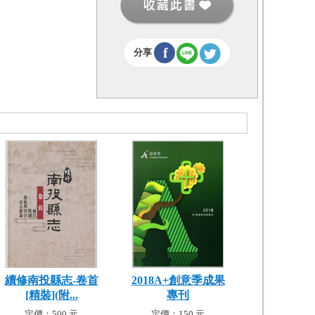
f
分享
續修南投縣志-卷首
2018A+創意季成果
[精裝](附...
專刊
定價：500 元
定價：150 元