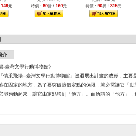
149
80
160
90
315
！
元
特價：
折！
元
特價：
折！
元
|
簡介
揚-臺灣文學行動博物館》
采飛揚─臺灣文學行動博物館」巡迴展出計畫的成形，主要是
落在固定的地方，為了要突破這個定點的侷限，就必需讓它「動
它能夠動起來，讓它由定點移到「他方」。而所謂的「他方」，