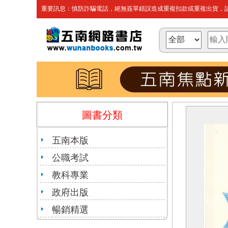
重要訊息：慎防詐騙電話，絕無簽單錯誤造成重複扣款或重複出貨，請
圖書分類
五南本版
公職考試
教科專業
政府出版
暢銷精選