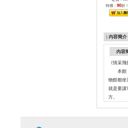
90
特價：
折
|
內容簡介
內容
《情采飛
本館「情
物館都坐
就是要讓
方。