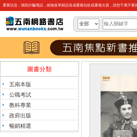
重要訊息：慎防詐騙電話，絕無簽單錯誤造成重複扣款或重複出貨，請您千萬不要操
圖書分類
五南本版
公職考試
教科專業
政府出版
暢銷精選