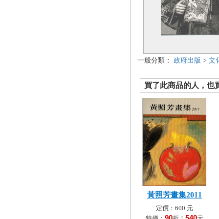
一般分類：
政府出版
>
文
買了此商品的人，也買了.
黃照芳畫集2011
定價：600 元
90
540
特價：
折！
元