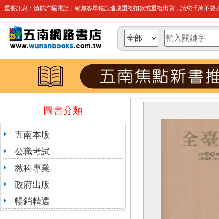
重要訊息：慎防詐騙電話，絕無簽單錯誤造成重複扣款或重複出貨，請您千萬不要操
圖書分類
五南本版
公職考試
教科專業
政府出版
暢銷精選