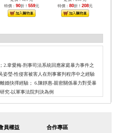
90
559
80
208
特價：
折！
元
特價：
折！
元
2.韋愛梅-刑事司法系統回應家庭暴力事件之
 4.吳姿瑩-性侵害被害人在刑事審判程序中之經驗
離婚抉擇經驗； 6.陳靜惠-親密關係暴力對受暴
之研究-以軍事法院判決為例
會員權益
合作專區