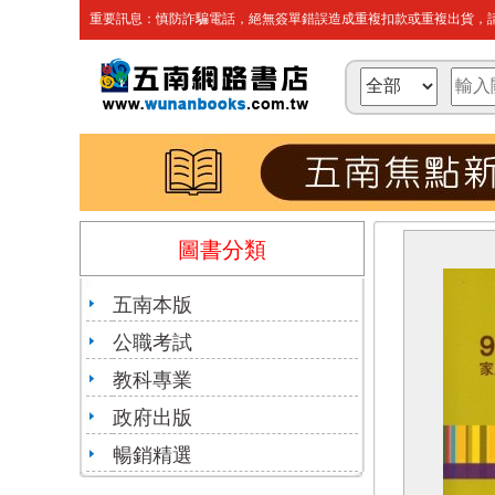
重要訊息：慎防詐騙電話，絕無簽單錯誤造成重複扣款或重複出貨，請
圖書分類
五南本版
公職考試
教科專業
政府出版
暢銷精選