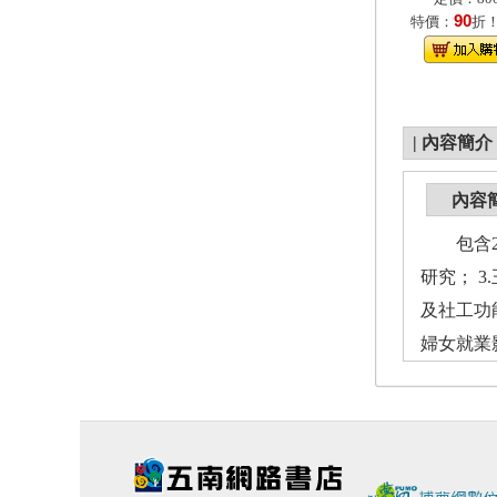
90
特價：
折
|
內容簡介
內容
包含2篇
研究； 3
及社工功
婦女就業