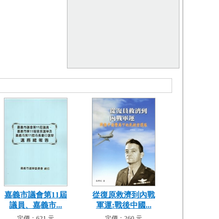
嘉義市議會第11屆
從復原救濟到內戰
議員、嘉義市...
軍運:戰後中國...
定價：621 元
定價：260 元