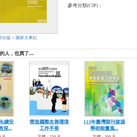
參考分類(CIP)：
府出版
>
國家大事紀
人，也買了....
永續安
營造國際友善環境
113年臺灣期刊資源
深...
工作手冊
學術能量風...
 元
定價：250 元
定價：300 元