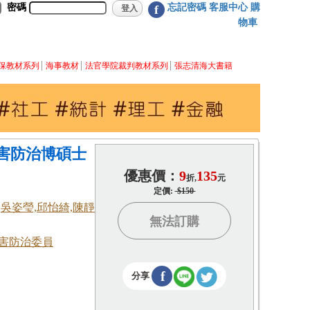
密碼
忘記密碼
客服中心
購
f
物車
保教材系列
海事教材
法官學院裁判教材系列
張志清海大書籍
侵害防治博碩士
優惠價：
9
135
折,
元
定價:
$150
,吳姿瑩,邱怡綺,陳靜
無法訂購
害防治委員
f
分享