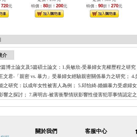
720
80
200
90
270
！
元
特價：
折！
元
特價：
折！
元
|
簡介
博士論文及5篇碩士論文：1.吳敏欣-受暴婦女充權歷程之研究；
.王文君-「親密 vs. 暴力」受暴婦女經驗親密關係暴力之研究；
能之研究：以成年女性被害人為例； 5.邱怡綺-婚姻暴力受虐婦女
影響之探討； 7.蔣明吉-被害衝擊情狀影響性侵害犯罪事情認定
關於我們
客服中心