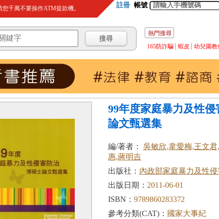
註冊
帳號
您千萬不要操作ATM提款機。
熱門搜尋
165防詐騙
蝦皮
幼兒園教
99年度家庭暴力及性
論文甄選集
編/著者：
吳敏欣,韋愛梅,王文君
惠,蔣明吉
出版社：
內政部家庭暴力及性侵
出版日期：
2011-06-01
ISBN：
9789860283372
參考分類(CAT)：
國家大事紀