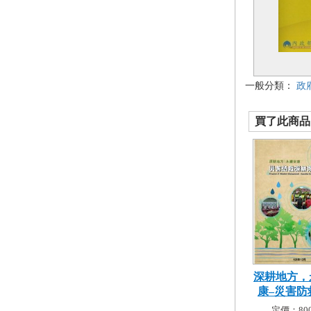
一般分類：
政
買了此商品的
深耕地方，
康–災害防救
定價：800