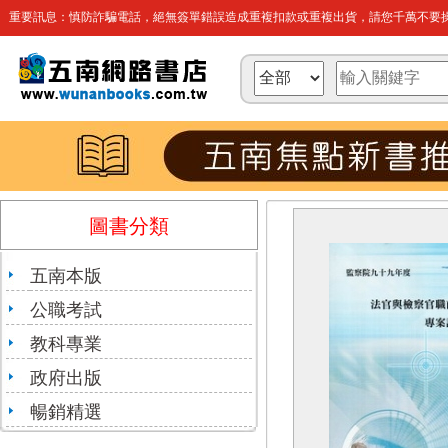
重要訊息：慎防詐騙電話，絕無簽單錯誤造成重複扣款或重複出貨，請您千萬不要操
圖書分類
五南本版
公職考試
教科專業
政府出版
暢銷精選