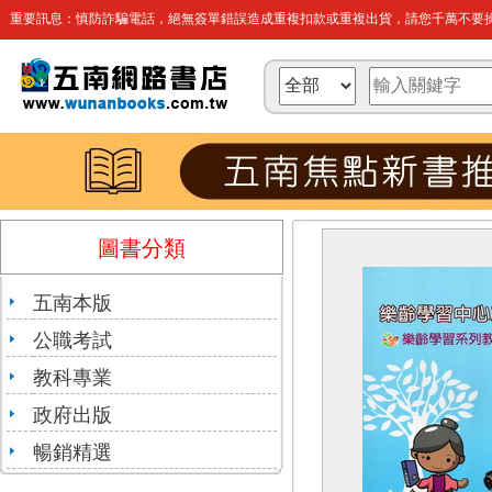
重要訊息：慎防詐騙電話，絕無簽單錯誤造成重複扣款或重複出貨，請您千萬不要操
圖書分類
五南本版
公職考試
教科專業
政府出版
暢銷精選