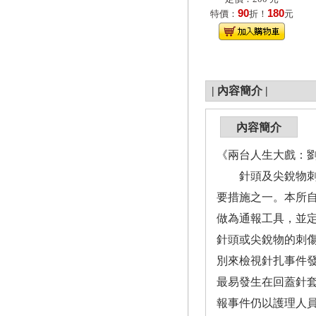
90
180
特價：
折！
元
|
內容簡介
|
內容簡介
《兩台人生大戲：
針頭及尖銳物刺傷
要措施之一。本所自民國九十
做為通報工具，並定期
針頭或尖銳物的刺傷
別來檢視針扎事件
最易發生在回蓋針
報事件仍以護理人