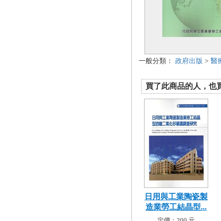
一般分類：
政府出版
>
醫
買了此商品的人，也買了.
日用與工業陶瓷製
造業勞工結晶型...
定價：200 元