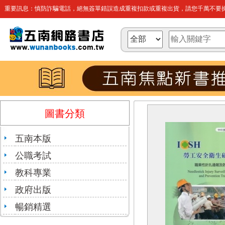
重要訊息：慎防詐騙電話，絕無簽單錯誤造成重複扣款或重複出貨，請您千萬不要操
圖書分類
五南本版
公職考試
教科專業
政府出版
暢銷精選