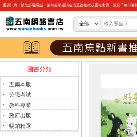
重要訊息：慎防詐騙電話，絕無簽單錯誤造成重複扣款或重複出貨，請您千萬不要操
圖書分類
五南本版
公職考試
教科專業
政府出版
暢銷精選