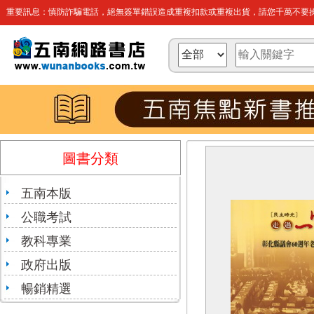
重要訊息：慎防詐騙電話，絕無簽單錯誤造成重複扣款或重複出貨，請您千萬不要操
圖書分類
五南本版
公職考試
教科專業
政府出版
暢銷精選