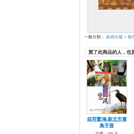
一般分類：
政府出版
>
縣
買了此商品的人，也買了.
炫羽驚鴻:新北市賞
鳥手冊
定價：200 元