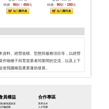
90
450
90
180
特價：
折！
元
特價：
折！
元
本資料、經營規模、型態與服務項目等，以經營
菜作物種子與育苗業者同業間的交流，以及上下
促使我國種苗產業蓬勃發展。
會員權益
合作專區
隱私權保護政策
異界合作
防詐騙提醒
人才招募