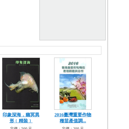
印象深海．幽冥異
2016臺灣重要作物
形﹝精裝﹞
種苗產值調...
定價：500 元
定價：200 元