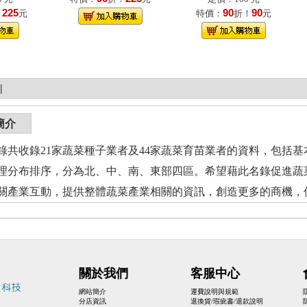
225
90
90
！
元
特價：
折！
元
|
簡介
收錄21家蔬菜種子業者及44家蔬菜育苗業者的資料，包括基
理分布排序，分為北、中、南、東部四區。希望藉此名錄促進蔬
關產業互動，提供整體蔬菜產業相關的資訊，創造更多的商機，
關於我們
客服中心
網站簡介
運費說明與規範
分店資訊
退換貨/瑕疵書/退款說明