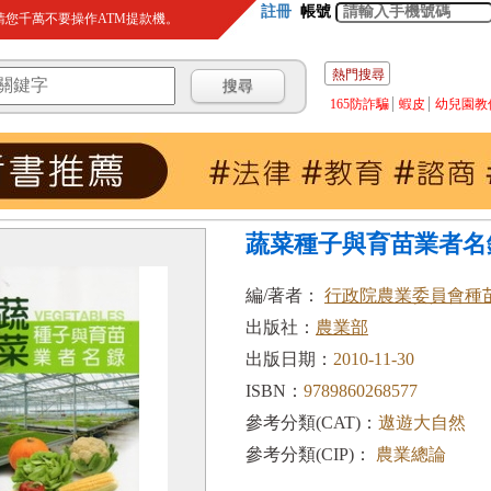
註冊
帳號
您千萬不要操作ATM提款機。
熱門搜尋
165防詐騙
蝦皮
幼兒園教
蔬菜種子與育苗業者名
編/著者：
行政院農業委員會種
出版社：
農業部
出版日期：
2010-11-30
ISBN：
9789860268577
參考分類(CAT)：
遨遊大自然
參考分類(CIP)：
農業總論