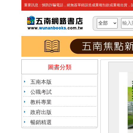
重要訊息：慎防詐騙電話，絕無簽單錯誤造成重複扣款或重複出貨，請
圖書分類
五南本版
公職考試
教科專業
政府出版
暢銷精選