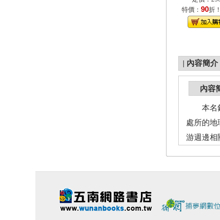
90
特價：
折
|
內容簡介
內容
本名錄共
處所的地
游週邊相