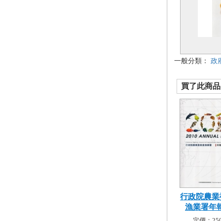
一般分類：
政
買了此商品的
行政院農業
漁業署年報2
定價：250