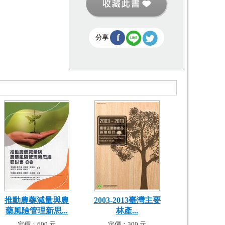
f
分享
推動農藥減量與農
2003-2013臺灣主要
藥風險管理新思...
林產...
定價：600 元
定價：300 元