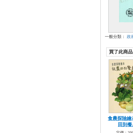
一般分類：
政
買了此商品的
食農探險繪
田到餐
定價：200