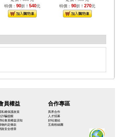
90
540
90
270
特價：
折！
元
特價：
折！
元
會員權益
合作專區
隱私權保護政策
異界合作
防詐騙提醒
人才招募
網站會員權益須知
好站連結
購物約定條款
五南粉絲團
網路安全標章