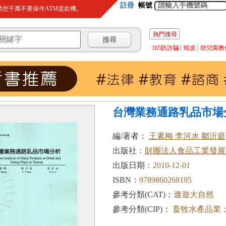
註冊
帳號
您千萬不要操作ATM提款機。
熱門搜尋
165防詐騙
蝦皮
幼兒園教
台灣業務通路乳品市場
編/著者：
王素梅 李河水 鄒沂庭
出版社：
財團法人食品工業發展
出版日期：
2010-12-01
ISBN：
9789860268195
參考分類(CAT)：
遨遊大自然
參考分類(CIP)：
畜牧水產品業