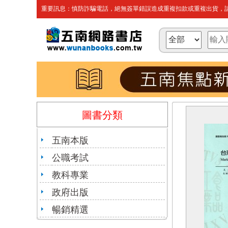
重要訊息：慎防詐騙電話，絕無簽單錯誤造成重複扣款或重複出貨，請
圖書分類
五南本版
公職考試
教科專業
政府出版
暢銷精選