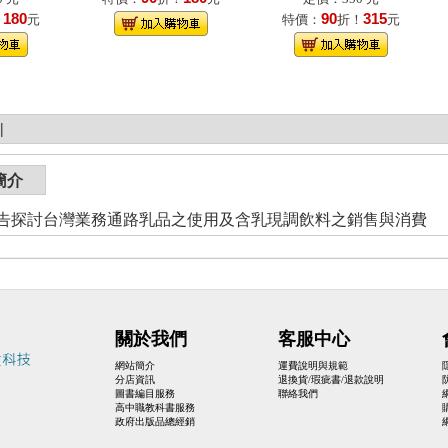
180
90
315
！
元
特價：
折！
元
|
簡介
討台灣業務通路乳品之使用及含乳現調飲料之銷售與消費
關於我們
客服中心
網站簡介
運費說明與規範
分店資訊
退換貨/瑕疵書/退款說明
圖書編目服務
聯絡我們
高中職教科書服務
政府出版品總經銷