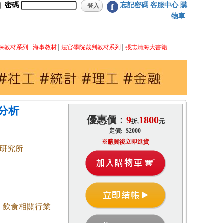
密碼
忘記密碼
客服中心
購
f
物車
保教材系列
海事教材
法官學院裁判教材系列
張志清海大書籍
分析
優惠價：
9
1800
折,
元
定價:
$2000
※購買後立即進貨
研究所
；飲食相關行業