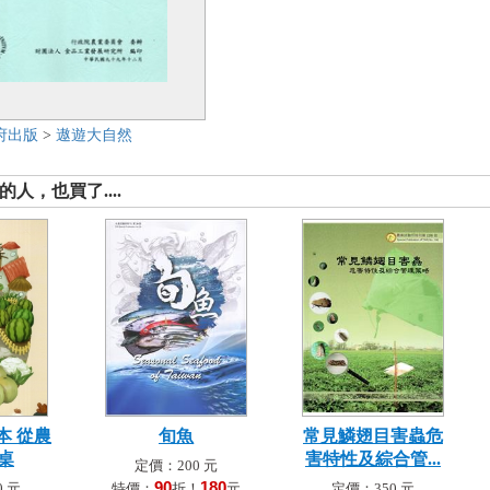
府出版
>
遨遊大自然
人，也買了....
本 從農
旬魚
常見鱗翅目害蟲危
桌
害特性及綜合管...
定價：200 元
90
180
 元
特價：
折！
元
定價：350 元