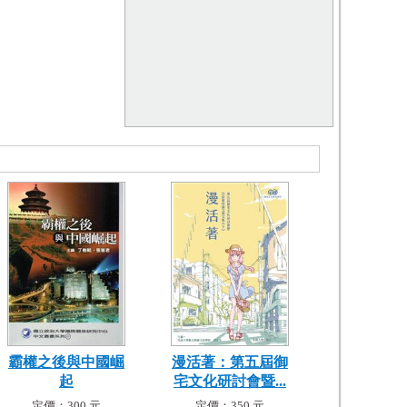
霸權之後與中國崛
漫活著：第五屆御
起
宅文化研討會暨...
定價：300 元
定價：350 元