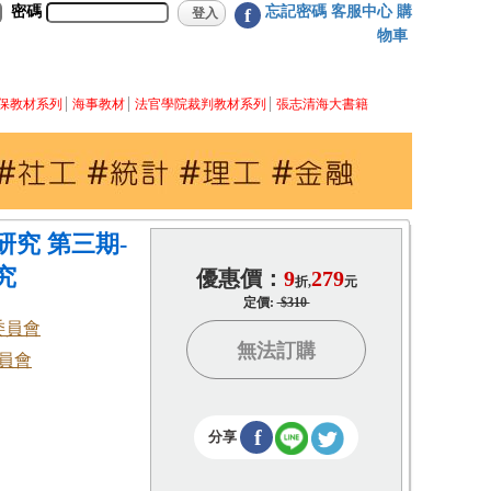
密碼
忘記密碼
客服中心
購
f
物車
保教材系列
海事教材
法官學院裁判教材系列
張志清海大書籍
究 第三期-
究
優惠價：
9
279
折,
元
定價:
$310
委員會
無法訂購
員會
f
分享