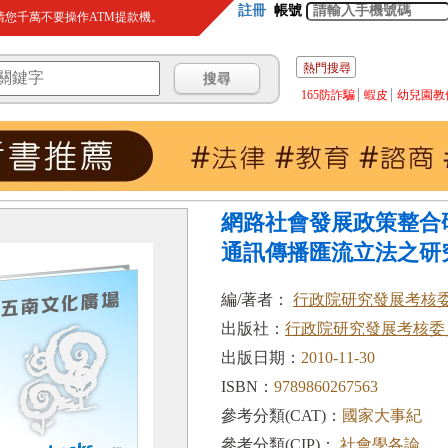
註冊
帳號
您千萬不要操作ATM提款機。
熱門搜尋
165防詐騙
蝦皮
幼兒園教
網路社會發展政策整合研
通訊傳播匯流立法之研
編/著者：
行政院研究發展考核
出版社：
行政院研究發展考核委
出版日期：
2010-11-30
ISBN：
9789860267563
參考分類(CAT)：
國家大事紀
參考分類(CIP)：
社會學各論