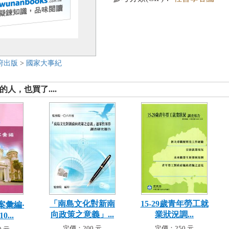
府出版
>
國家大事紀
人，也買了....
「南島文化對新南
15-29歲青年勞工就
案彙編‧
向政策之意義」...
業狀況調...
...
定價：200 元
定價：250 元