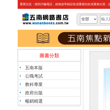
重要訊息：慎防詐騙電話，絕無簽單錯誤造成重複扣款或重複出貨，請
圖書分類
五南本版
公職考試
教科專業
政府出版
暢銷精選