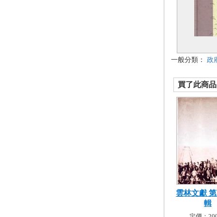
一般分類：
政
買了此商品的
雲林文獻 
輯
定價：200