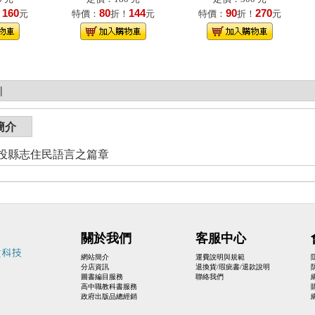
160
80
144
90
270
！
元
特價：
折！
元
特價：
折！
元
|
簡介
投縣志住民語言之篇章
關於我們
客服中心
網站簡介
運費說明與規範
分店資訊
退換貨/瑕疵書/退款說明
圖書編目服務
聯絡我們
高中職教科書服務
政府出版品總經銷