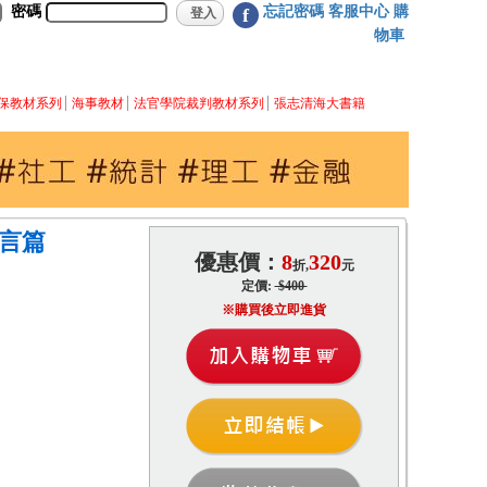
密碼
忘記密碼
客服中心
購
f
物車
保教材系列
海事教材
法官學院裁判教材系列
張志清海大書籍
言篇
優惠價：
8
320
折,
元
定價:
$400
※購買後立即進貨