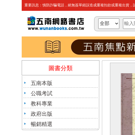
重要訊息：慎防詐騙電話，絕無簽單錯誤造成重複扣款或重複出貨，請
圖書分類
五南本版
公職考試
教科專業
政府出版
暢銷精選