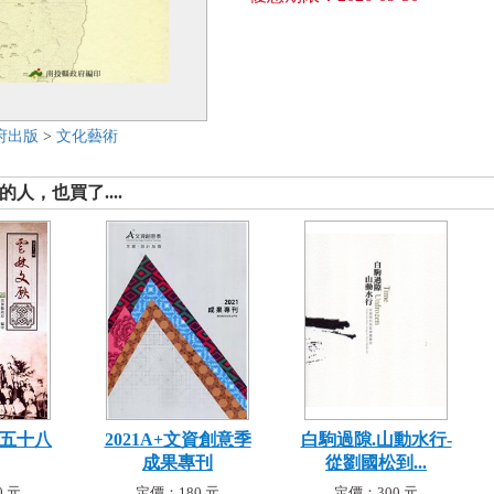
府出版
>
文化藝術
人，也買了....
第五十八
2021A+文資創意季
白駒過隙.山動水行-
成果專刊
從劉國松到...
 元
定價：180 元
定價：300 元