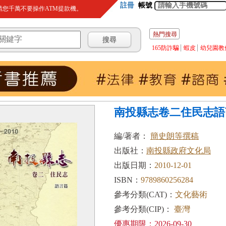
註冊
帳號
您千萬不要操作ATM提款機。
熱門搜尋
165防詐騙
蝦皮
幼兒園教
南投縣志卷二住民志語
編/著者：
簡史朗等撰稿
出版社：
南投縣政府文化局
出版日期：
2010-12-01
ISBN：
9789860256284
參考分類(CAT)：
文化藝術
參考分類(CIP)：
臺灣
優惠期限：2026-09-30