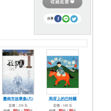
f
分享
臺南市故事集(六)
馬背上的巴特爾
定價：250 元
定價：100 元
80
200
80
80
特價：
折！
元
特價：
折！
元