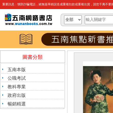
重要訊息：慎防詐騙電話，絕無簽單錯誤造成重複扣款或重複出貨，請您千萬不要操
圖書分類
五南本版
公職考試
教科專業
政府出版
暢銷精選