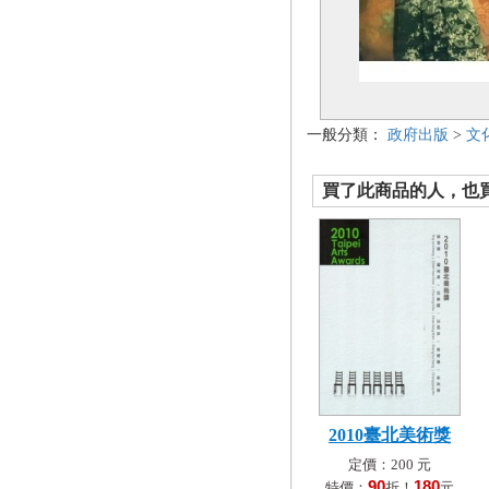
一般分類：
政府出版
>
文
買了此商品的人，也買了.
2010臺北美術獎
定價：200 元
90
180
特價：
折！
元