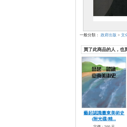
一般分類：
政府出版
>
文
買了此商品的人，也買了.
藝起認識臺東美術史
(附光碟/精...
定價：500 元