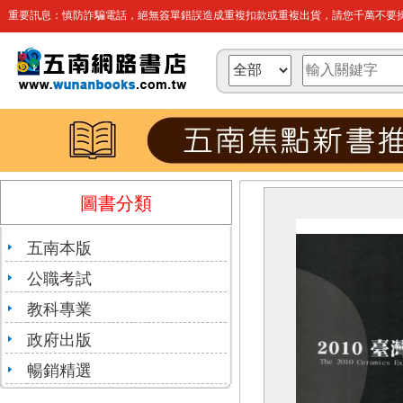
重要訊息：慎防詐騙電話，絕無簽單錯誤造成重複扣款或重複出貨，請您千萬不要操
圖書分類
五南本版
公職考試
教科專業
政府出版
暢銷精選