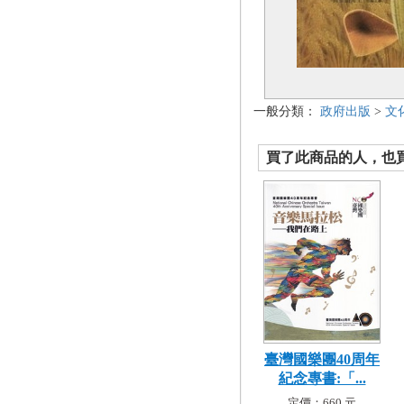
一般分類：
政府出版
>
文
買了此商品的人，也買了.
臺灣國樂團40周年
紀念專書:「...
定價：660 元