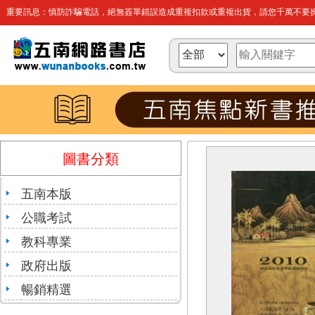
重要訊息：慎防詐騙電話，絕無簽單錯誤造成重複扣款或重複出貨，請您千萬不要操
圖書分類
五南本版
公職考試
教科專業
政府出版
暢銷精選