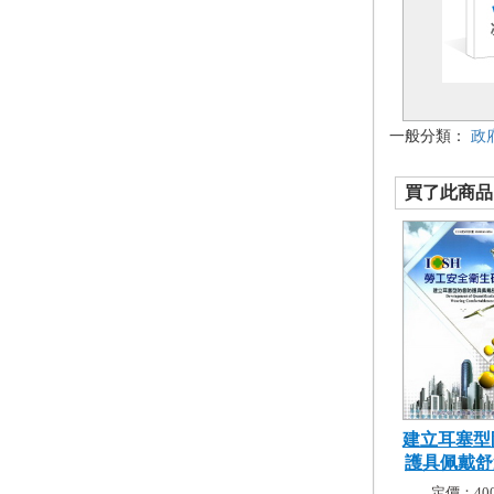
一般分類：
政
買了此商品的
建立耳塞型
護具佩戴舒適
定價：400