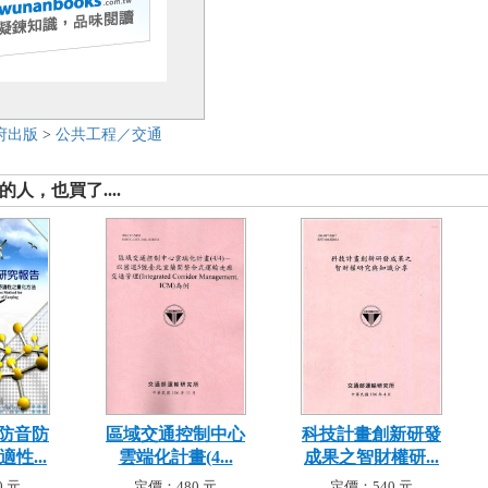
府出版
>
公共工程／交通
人，也買了....
防音防
區域交通控制中心
科技計畫創新研發
性...
雲端化計畫(4...
成果之智財權研...
 元
定價：480 元
定價：540 元