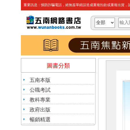
重要訊息：慎防詐騙電話，絕無簽單錯誤造成重複扣款或重複出貨，請
圖書分類
五南本版
公職考試
教科專業
政府出版
暢銷精選