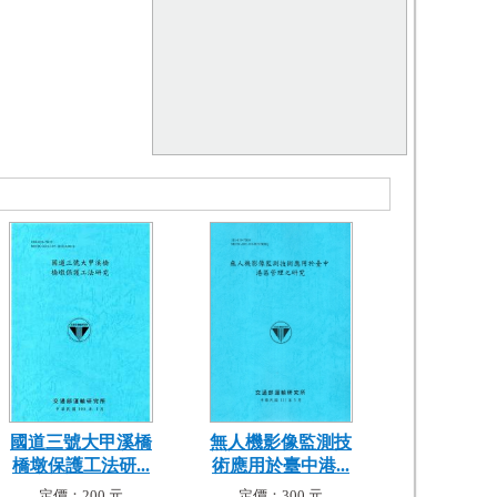
國道三號大甲溪橋
無人機影像監測技
橋墩保護工法研...
術應用於臺中港...
定價：200 元
定價：300 元