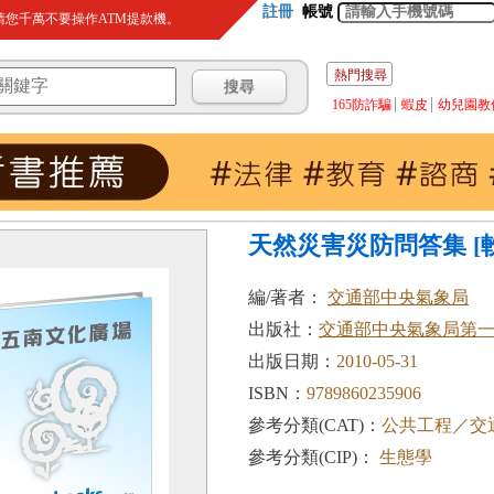
註冊
帳號
您千萬不要操作ATM提款機。
熱門搜尋
165防詐騙
蝦皮
幼兒園教
天然災害災防問答集 [
編/著者：
交通部中央氣象局
出版社：
交通部中央氣象局第
出版日期：
2010-05-31
ISBN：
9789860235906
參考分類(CAT)：
公共工程／交
參考分類(CIP)：
生態學