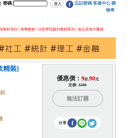
密碼
忘記密碼
客服中心
購
f
物車
保教材系列
海事教材
法官學院裁判教材系列
張志清海大書籍
軟精裝]
優惠價：
9
90
折,
元
定價:
$100
一組
無法訂購
通
f
分享