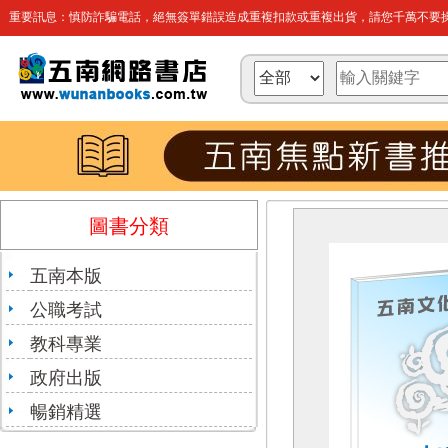
重要訊息：慎防詐騙電話，絕無簽單錯誤造成重複扣款或重複出貨，請您千萬不要操
圖書分類
五南本版
公職考試
教科專業
政府出版
暢銷精選