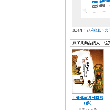
一般分類：
政府出版
>
文
買了此商品的人，也買了.
工藝傳家系列特展
（參）
定價：500 元