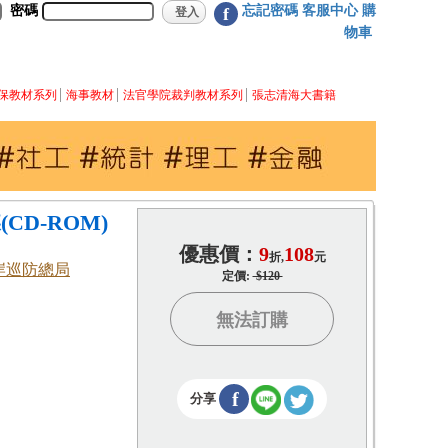
密碼
忘記密碼
客服中心
購
f
物車
保教材系列
海事教材
法官學院裁判教材系列
張志清海大書籍
CD-ROM)
優惠價：
9
108
折,
元
岸巡防總局
定價:
$120
無法訂購
f
分享