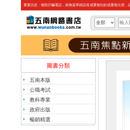
重要訊息：慎防詐騙電話，絕無簽單錯誤造成重複扣款或重複出貨，請
圖書分類
五南本版
公職考試
教科專業
政府出版
暢銷精選