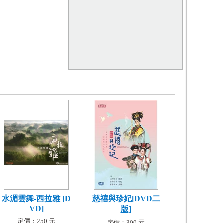
水湄雲舞-西拉雅 [D
慈禧與珍妃[DVD二
VD]
版]
定價：250 元
定價：300 元