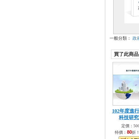
一般分類：
政
買了此商品的
102年度進
科技研究計
定價：500
80
特價：
折