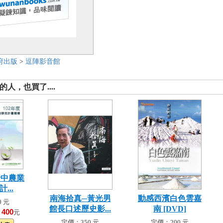
府出版
>
逗陣影音館
人，也買了....
行中農業
...
南海拾真─黃光男
動感西濱白色雲嘉
 元
館長口述歷史影...
南 [DVD]
400
！
元
定價：350 元
定價：200 元