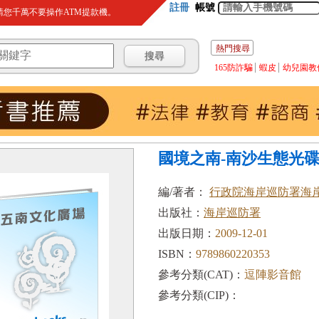
註冊
帳號
您千萬不要操作ATM提款機。
熱門搜尋
165防詐騙
蝦皮
幼兒園教
國境之南-南沙生態光碟(
編/著者：
行政院海岸巡防署海
出版社：
海岸巡防署
出版日期：
2009-12-01
ISBN：
9789860220353
參考分類(CAT)：
逗陣影音館
參考分類(CIP)：