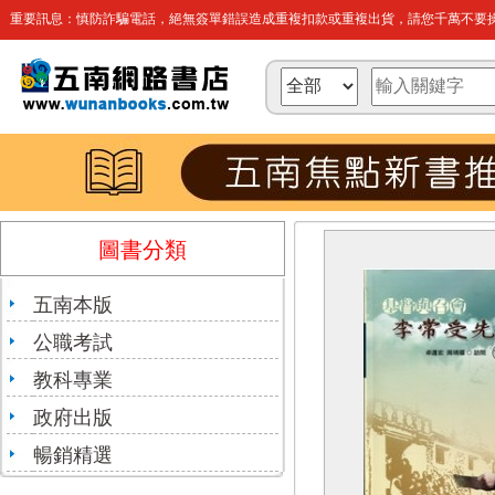
重要訊息：慎防詐騙電話，絕無簽單錯誤造成重複扣款或重複出貨，請您千萬不要操
圖書分類
五南本版
公職考試
教科專業
政府出版
暢銷精選