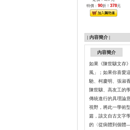
90
378
特價：
折！
元
|
內容簡介
|
內容簡介
如果《陳世驤文存
風」；如果你喜愛這
馳、柯慶明、張淑
陳世驤、高友工的
傳統進行的具理論
視野，將此一學術
篇，該文自古文字
的〈從病體到個體-