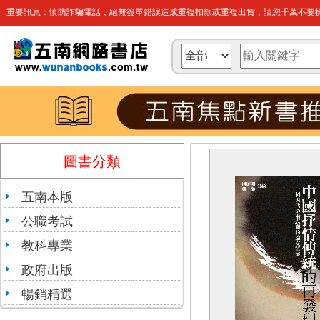
重要訊息：慎防詐騙電話，絕無簽單錯誤造成重複扣款或重複出貨，請您千萬不要操
圖書分類
五南本版
公職考試
教科專業
政府出版
暢銷精選