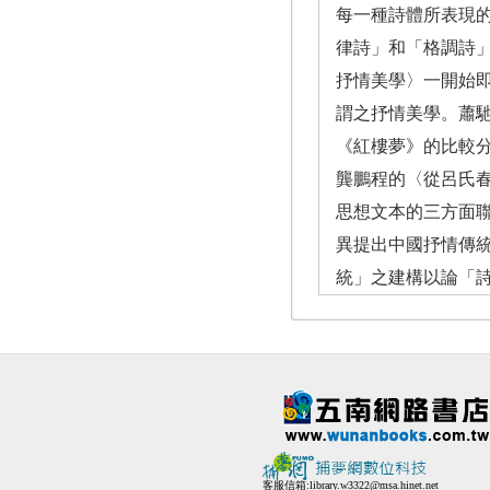
每一種詩體所表現的
律詩」和「格調詩
抒情美學〉一開始
謂之抒情美學。蕭
《紅樓夢》的比較
龔鵬程的〈從呂氏
思想文本的三方面聯
異提出中國抒情傳
統」之建構以論「
客服信箱:
library.w3322@msa.hinet.net