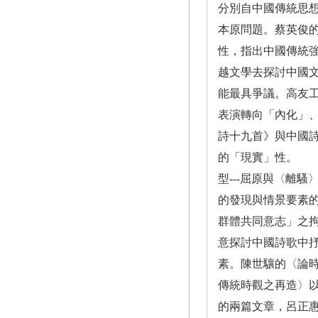
分別自中國傳統思
本原問題。蔡英俊
性，指出中國傳統強
越文學去探討中國
能最具爭議。高友
表演轉向「內化」、
詩十九首》與中國
的「現實」性。 
型---屈原與〈離
的發現與情景要素
群體共同意志」之拘
意探討中國詩歌中
素。陳世驤的〈論
傳統時觀之再造〉
的兩篇文章，呂正