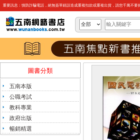
重要訊息：慎防詐騙電話，絕無簽單錯誤造成重複扣款或重複出貨，請您千萬不要操
圖書分類
五南本版
公職考試
教科專業
政府出版
暢銷精選