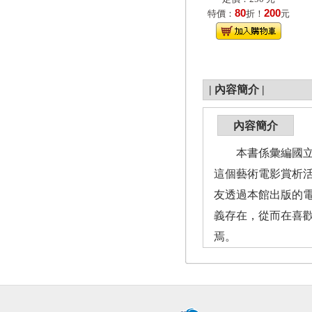
80
200
特價：
折！
元
|
內容簡介
|
內容簡介
本書係彙編國立國
這個藝術電影賞析
友透過本館出版的
義存在，從而在喜
焉。