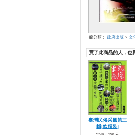
一般分類：
政府出版
>
文
買了此商品的人，也買了.
臺灣民俗采風第三
輯[軟精裝]
定價：250 元