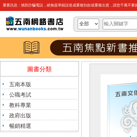
重要訊息：慎防詐騙電話，絕無簽單錯誤造成重複扣款或重複出貨，請您千萬不要操
圖書分類
五南本版
公職考試
教科專業
政府出版
暢銷精選