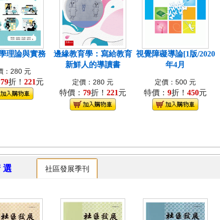
學理論與實務
邊緣教育學：寫給教育
視覺障礙導論[1版/2020
新鮮人的導讀書
年4月
：280 元
：
79
折！
221
元
定價：280 元
定價：500 元
特價：
79
折！
221
元
特價：
9
折！
450
元
精 選
社區發展季刊