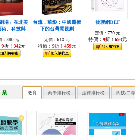
劇場」在北美
台流．華影：中國霸權
物聯網DEF
藝術、科技與
下的台灣電視劇
定價：770 元
特價：
9
折！
693
元
：380 元
定價：510 元
：
9
折！
342
元
特價：
9
折！
459
元
專 業
教育
商學排行榜
法律排行榜
四技/二