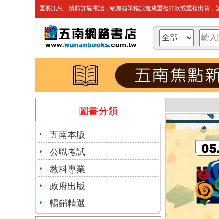
重要訊息：慎防詐騙電話，絕無簽單錯誤造成重複扣款或重複出貨，請
圖書分類
五南本版
公職考試
教科專業
政府出版
暢銷精選