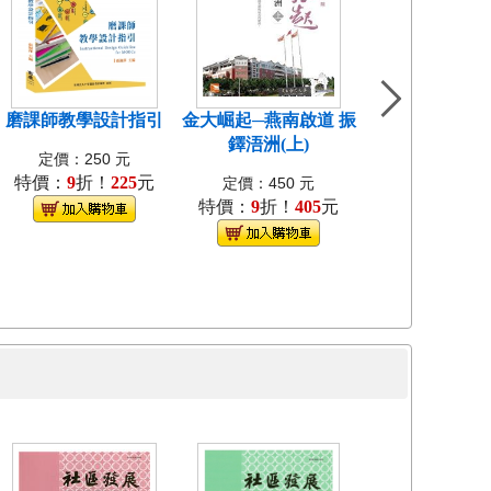
磨課師教學設計指引
金大崛起─燕南啟道 振
中國近代教會大
鐸浯洲(上)
考試研究[1
定價：250 元
特價：
9
折！
225
元
定價：400
定價：450 元
特價：
9
折！
405
元