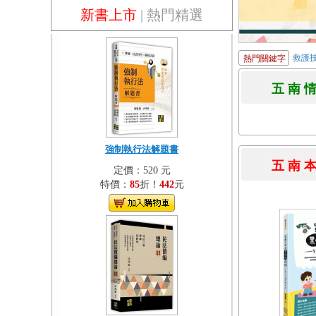
新書上市
|
熱門精選
救護
熱門關鍵字
五 南 
強制執行法解題書
五 南 
定價：520 元
特價：
85
折！
442
元