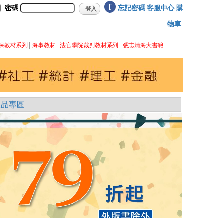
f
密碼
忘記密碼
客服中心
購
物車
保教材系列
海事教材
法官學院裁判教材系列
張志清海大書籍
版品專區
|