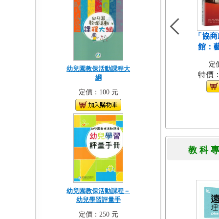
「協商
館：
定價
幼兒園教保活動課程大
特價
綱
定價：100 元
教 科 
幼兒園教保活動課程－
幼兒學習評量手
定價：250 元