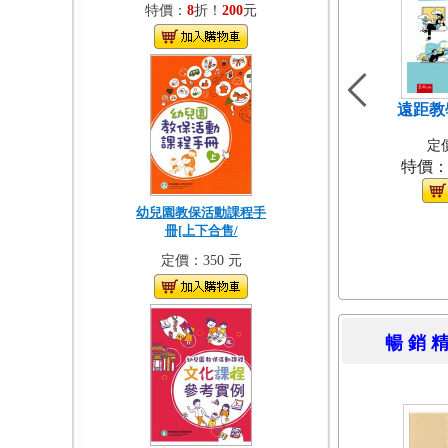
特價：
8
折！
200
元
遠距教
定價
特價
幼兒園教保活動課程手
冊[上下合售/
定價：350 元
暢 銷 