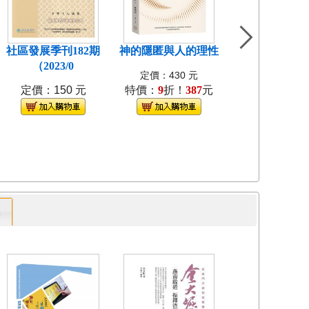
社區發展季刊182期
神的隱匿與人的理性
島嶼食紀[3本不
（2023/0
裝]
定價：430 元
定價：150 元
特價：
9
折！
387
元
定價：1280
特價：
9
折！
1
專