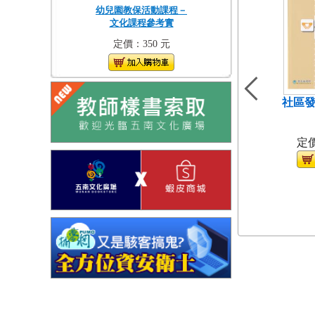
幼兒園教保活動課程－
文化課程參考實
定價：350 元
社區發
（
定價