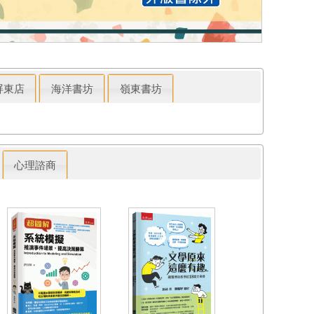
屏東店
海洋書坊
嶺東書坊
心理諮商