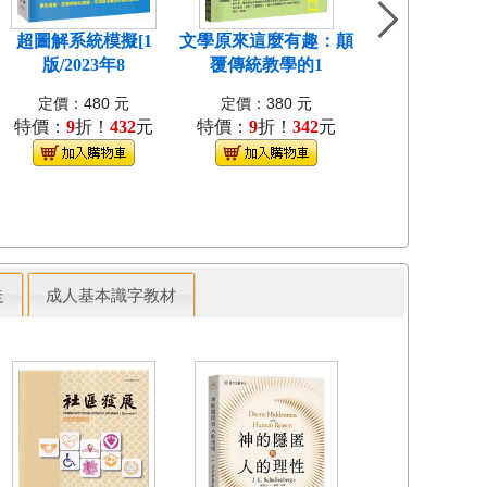
超圖解系統模擬[1
文學原來這麼有趣：顛
超圖解財務分析
版/2023年8
覆傳統教學的1
版/2023年
定價：480 元
定價：380 元
定價：500 
特價：
9
折！
432
元
特價：
9
折！
342
元
特價：
79
折！
走
成人基本識字教材