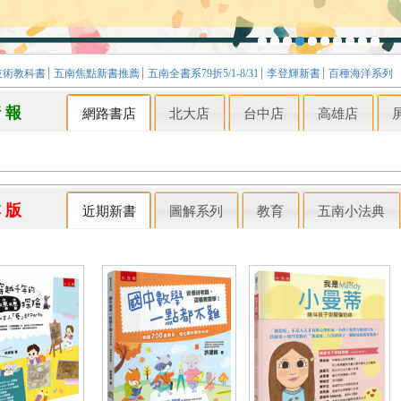
技術教科書
五南焦點新書推薦
五南全書系79折5/1-8/31
李登輝新書
百種海洋系列
情 報
網路書店
北大店
台中店
高雄店
本 版
近期新書
圖解系列
教育
五南小法典