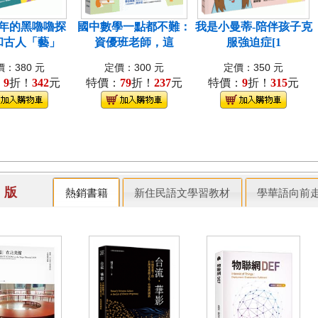
年的黑嚕嚕探
國中數學一點都不難：
我是小曼蒂-陪伴孩子克
和古人「藝」
資優班老師，這
服強迫症[1
：380 元
定價：300 元
定價：350 元
：
9
折！
342
元
特價：
79
折！
237
元
特價：
9
折！
315
元
出 版
熱銷書籍
新住民語文學習教材
學華語向前