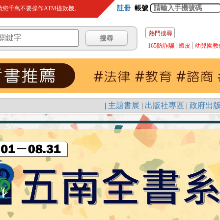
註冊
帳號
您千萬不要操作ATM提款機。
熱門搜尋
165防詐騙
蝦皮
幼兒園教
|
主題書展
|
出版社專區
|
政府出