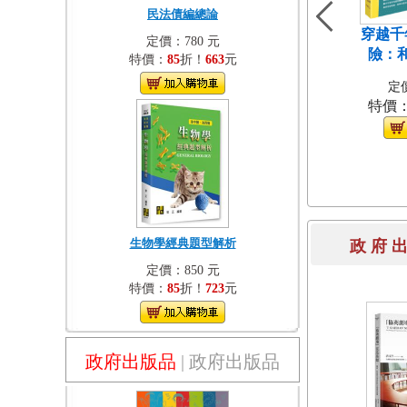
民法債編總論
穿越千
定價：780 元
險：
特價：
85
折！
663
元
定價
特價
生物學經典題型解析
政 府 
定價：850 元
特價：
85
折！
723
元
政府出版品
|
政府出版品