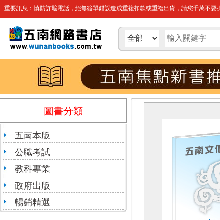
重要訊息：慎防詐騙電話，絕無簽單錯誤造成重複扣款或重複出貨，請您千萬不要操
圖書分類
五南本版
公職考試
教科專業
政府出版
暢銷精選