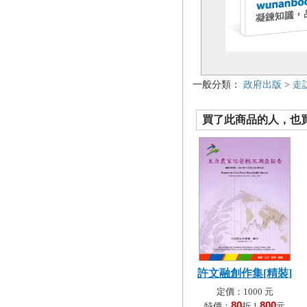
一般分類：
政府出版
>
走
買了此商品的人，也買了.
許文融創作集[精裝]
定價：1000 元
80
800
特價：
折！
元