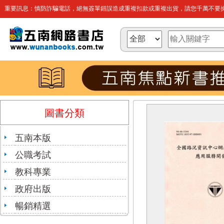
重要訊息：慎防詐騙電話，絕無簽單錯誤造成重複扣款或重複出貨，請您千萬不要操
圖書分類
五南本版
公職考試
教科專業
政府出版
暢銷精選