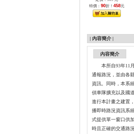
90
458
特價：
折！
元
|
內容簡介
|
內容簡介
本所自93年11
通報路況，並由各
資訊。同時，本系
偵車隊擴充以及國
進行本計畫之建置，
播即時路況資訊系統
式提供單一窗口供
時且正確的交通路況