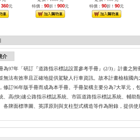
360
90
900
90
90
！
元
特價：
折！
元
特價：
折！
元
|
簡介
97年「研訂『道路指示標誌設置參考手冊』(2/3)」計畫之
並無法有效率且正確地提供駕駛人行車資訊。故本計畫檢核國內
，修訂96年版手冊而成為本手冊。手冊架構主要分為7大單元，
統、高(快)速公路指示標誌系統、市區道路指示標誌系統、輔助
、各牌面標準圖、英譯原則與支柱型式構造等作為附錄，提供使