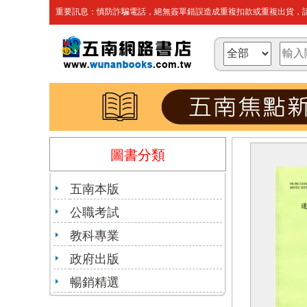
重要訊息：慎防詐騙電話，絕無簽單錯誤造成重複扣款或重複出貨，請
圖書分類
五南本版
公職考試
教科專業
政府出版
暢銷精選