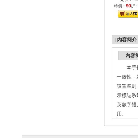
90
特價：
折
|
內容簡介
內容
本手冊為
一致性，
設置準則
示標誌系
英數字體
用。