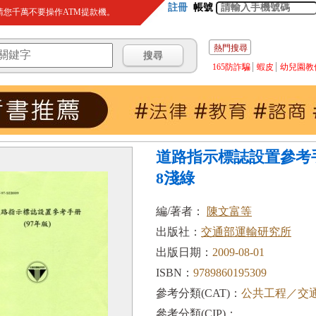
註冊
帳號
您千萬不要操作ATM提款機。
熱門搜尋
165防詐騙
蝦皮
幼兒園教
道路指示標誌設置參考手冊
8淺綠
編/著者：
陳文富等
出版社：
交通部運輸研究所
出版日期：
2009-08-01
ISBN：
9789860195309
參考分類(CAT)：
公共工程／交
參考分類(CIP)：