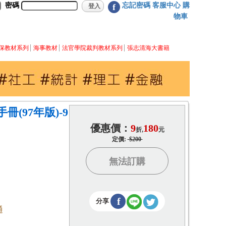
密碼
忘記密碼
客服中心
購
f
物車
保教材系列
海事教材
法官學院裁判教材系列
張志清海大書籍
(97年版)-9
優惠價：
9
180
折,
元
定價:
$200
無法訂購
f
分享
通