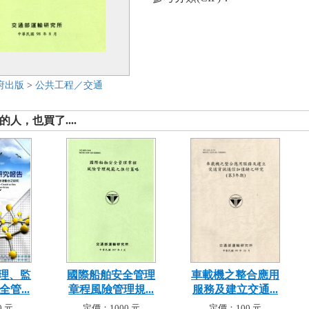
府出版
>
公共工程／交通
人，也買了....
理、監
國際船舶安全管理
車載機之整合應用
管...
章程風險管理規...
服務及建立交通...
 元
定價：1000 元
定價：100 元