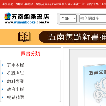
重要訊息：慎防詐騙電話，絕無簽單錯誤造成重複扣款或重複出貨，請您千萬不要操
圖書分類
五南本版
公職考試
教科專業
政府出版
暢銷精選