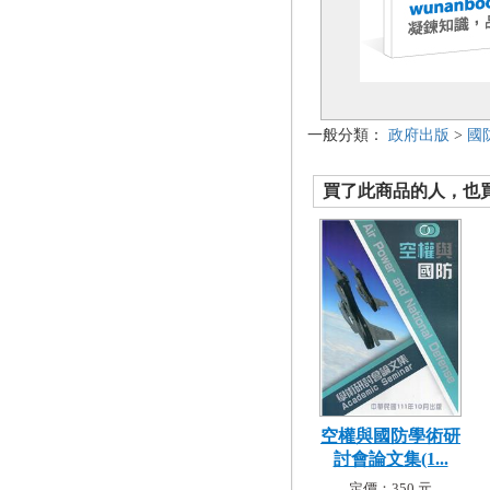
一般分類：
政府出版
>
國
買了此商品的人，也買了.
空權與國防學術研
討會論文集(1...
定價：350 元