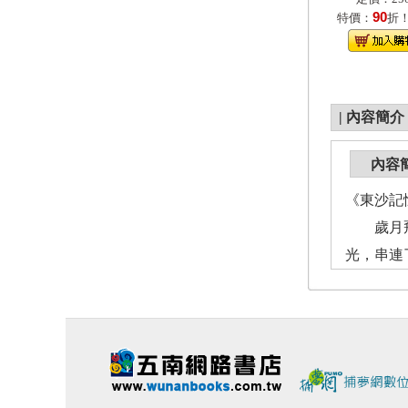
90
特價：
折
|
內容簡介
內容
《東沙記
歲月飛馳
光，串連