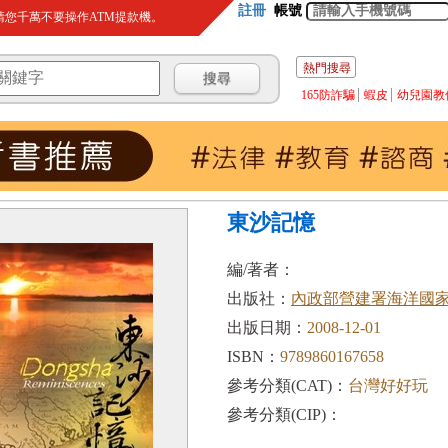
註冊
帳號
您千萬不要操作ATM提款機。
熱門搜尋
165防詐騙
蝦皮
幼兒園教
東沙記憶
編/著者：
出版社：
內政部營建署海洋國
出版日期：
2008-12-01
ISBN：
9789860167658
參考分類(CAT)：
台灣好好玩
參考分類(CIP)：