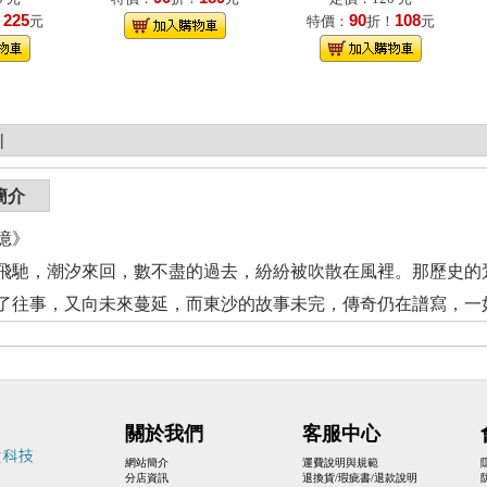
225
90
108
！
元
特價：
折！
元
|
簡介
憶》
，潮汐來回，數不盡的過去，紛紛被吹散在風裡。那歷史的跫
了往事，又向未來蔓延，而東沙的故事未完，傳奇仍在譜寫，一
關於我們
客服中心
網站簡介
運費說明與規範
分店資訊
退換貨/瑕疵書/退款說明