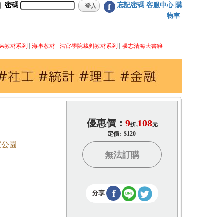
密碼
忘記密碼
客服中心
購
f
物車
保教材系列
海事教材
法官學院裁判教材系列
張志清海大書籍
優惠價：
9
108
折,
元
定價:
$120
家公園
無法訂購
f
分享