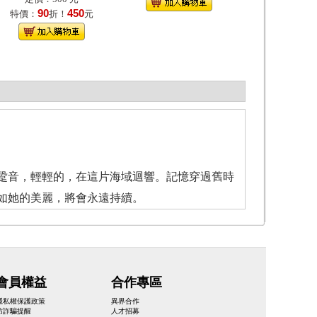
90
450
特價：
折！
元
音，輕輕的，在這片海域迴響。記憶穿過舊時
如她的美麗，將會永遠持續。
會員權益
合作專區
隱私權保護政策
異界合作
防詐騙提醒
人才招募