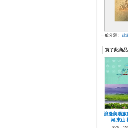
一般分類：
政
買了此商品的
浪漫美湯旅
河.東山.柳
定價：250