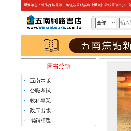
重要訊息：慎防詐騙電話，絕無簽單錯誤造成重複扣款或重複出貨，請
圖書分類
五南本版
公職考試
教科專業
政府出版
暢銷精選