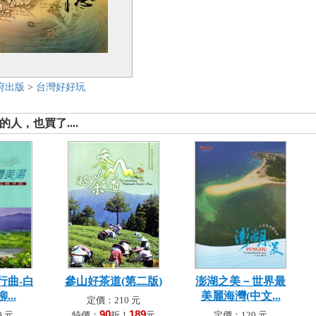
府出版
>
台灣好好玩
人，也買了....
行曲-白
參山好茶道(第二版)
澎湖之美－世界最
...
美麗海灣(中文...
定價：210 元
90
189
 元
特價：
折！
元
定價：120 元