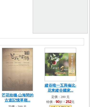
縱谷唯一五與倫比-
花東縱谷國家...
芒花拾穗-山海間的
定價：280 元
古道記憶草嶺...
90
252
特價：
折！
元
定價：500 元