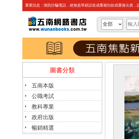
重要訊息：慎防詐騙電話，絕無簽單錯誤造成重複扣款或重複出貨，請
圖書分類
五南本版
公職考試
教科專業
政府出版
暢銷精選