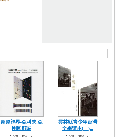
超越視界-亞科夫.亞
雲林縣青少年台灣
剛回顧展
文學讀本(一)...
定價：950 元
定價：200 元