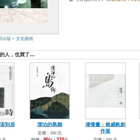
府出版
>
文化藝術
人，也買了....
宇宙到居
漂泊的島鄉
漫慢畫：賴威帆創
作展
定價：300 元
90
270
 元
特價：
折！
元
定價：350 元