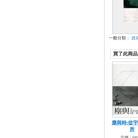
一般分類：
政
買了此商品的
塵與時:從
所
定價：680