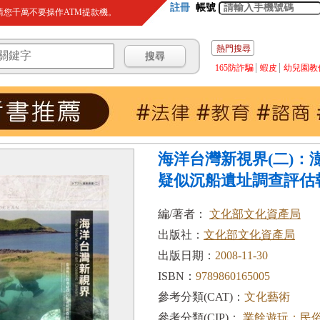
註冊
帳號
您千萬不要操作ATM提款機。
熱門搜尋
165防詐騙
蝦皮
幼兒園教
海洋台灣新視界(二)：
疑似沉船遺址調查評估
編/著者：
文化部文化資產局
出版社：
文化部文化資產局
出版日期：
2008-11-30
ISBN：
9789860165005
參考分類(CAT)：
文化藝術
參考分類(CIP)：
業餘遊玩；民