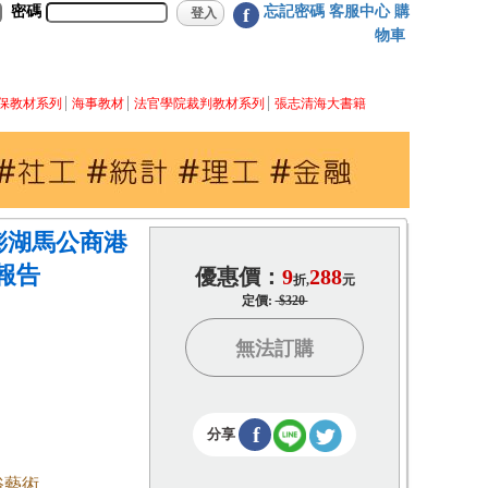
密碼
忘記密碼
客服中心
購
f
物車
保教材系列
海事教材
法官學院裁判教材系列
張志清海大書籍
澎湖馬公商港
報告
優惠價：
9
288
折,
元
定價:
$320
無法訂購
f
分享
俗藝術