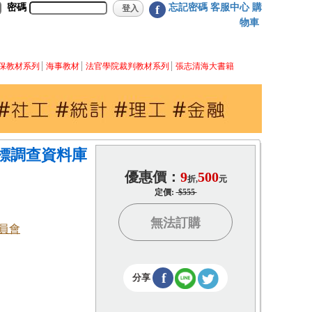
密碼
忘記密碼
客服中心
購
f
物車
保教材系列
海事教材
法官學院裁判教材系列
張志清海大書籍
標調查資料庫
優惠價：
9
500
折,
元
定價:
$555
無法訂購
員會
f
分享