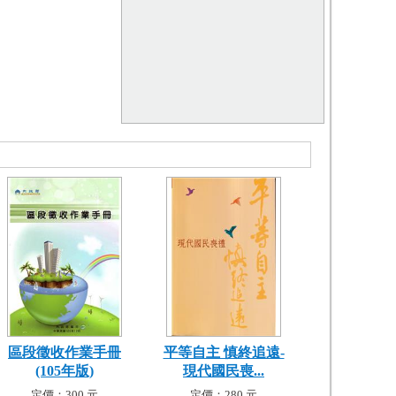
區段徵收作業手冊
平等自主 慎終追遠-
(105年版)
現代國民喪...
定價：300 元
定價：280 元