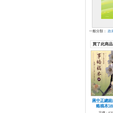
一般分類：
政
買了此商品的
蔣中正總統
略稿本58[
定價：630