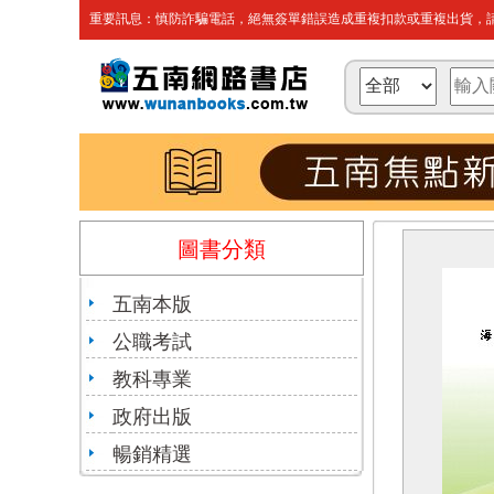
重要訊息：慎防詐騙電話，絕無簽單錯誤造成重複扣款或重複出貨，請
圖書分類
五南本版
公職考試
教科專業
政府出版
暢銷精選