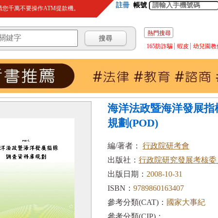
註冊
帳號
您千萬不要操作ATM提款機。
熱門搜尋
165防詐騙
蝦皮
幼兒園教
海洋法政暨海洋發展指
規劃(POD)
編/著者：
行政院研考會
出版社：
行政院研究發展考核委
出版日期：
2008-10-31
ISBN：
9789860163407
參考分類(CAT)：
國家大事紀
參考分類(CIP)：