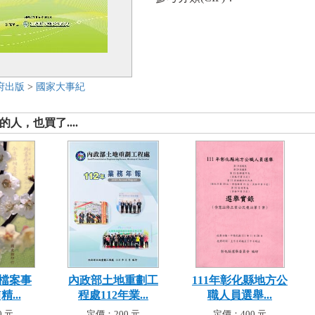
府出版
>
國家大事紀
人，也買了....
檔案事
內政部土地重劃工
111年彰化縣地方公
精...
程處112年業...
職人員選舉...
 元
定價：200 元
定價：400 元