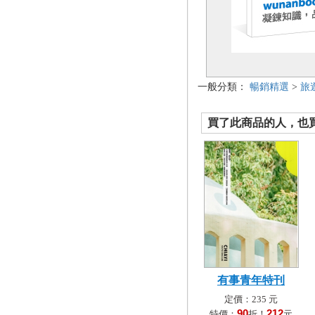
一般分類：
暢銷精選
>
旅
買了此商品的人，也買了.
有事青年特刊
定價：235 元
90
212
特價：
折！
元