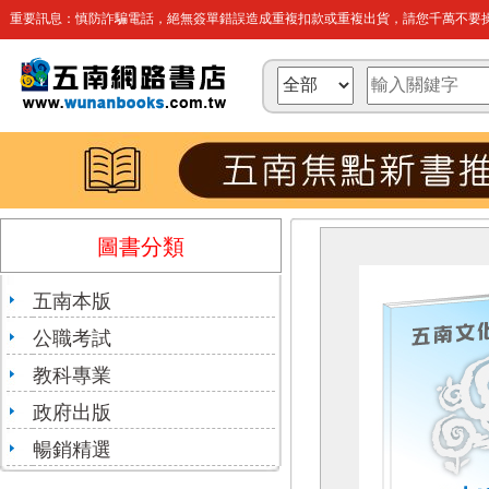
重要訊息：慎防詐騙電話，絕無簽單錯誤造成重複扣款或重複出貨，請您千萬不要操
圖書分類
五南本版
公職考試
教科專業
政府出版
暢銷精選