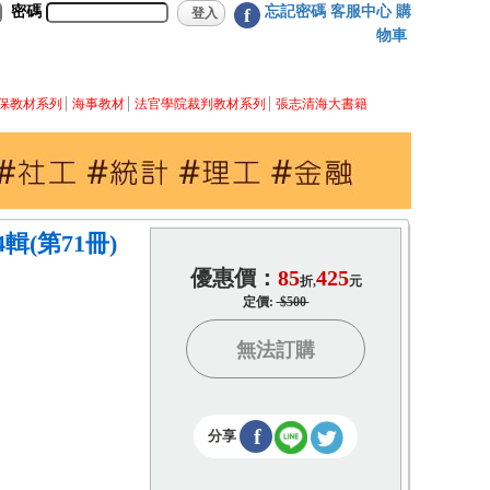
密碼
忘記密碼
客服中心
購
f
物車
保教材系列
海事教材
法官學院裁判教材系列
張志清海大書籍
(第71冊)
優惠價：
85
425
折,
元
定價:
$500
無法訂購
f
分享