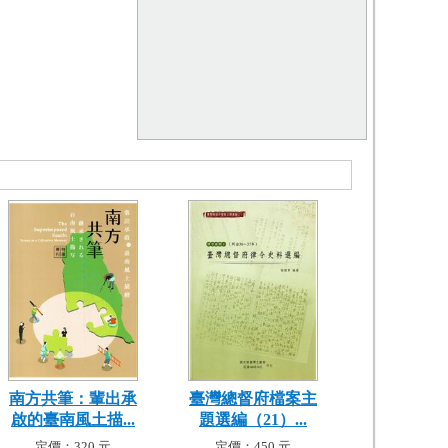
南方共筆：輩出承
臺灣總督府檔案主
啟的臺南風土描...
題選編（21）...
定價：320 元
定價：450 元