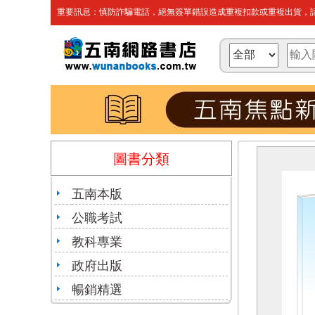
重要訊息：慎防詐騙電話，絕無簽單錯誤造成重複扣款或重複出貨，請
圖書分類
五南本版
公職考試
教科專業
政府出版
暢銷精選