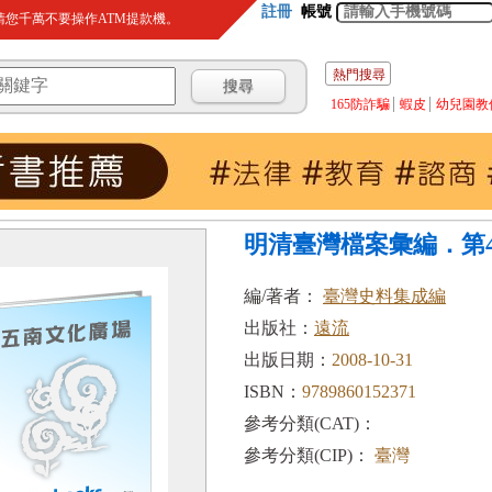
註冊
帳號
您千萬不要操作ATM提款機。
熱門搜尋
165防詐騙
蝦皮
幼兒園教
明清臺灣檔案彙編．第4輯
編/著者：
臺灣史料集成編
出版社：
遠流
出版日期：
2008-10-31
ISBN：
9789860152371
參考分類(CAT)：
參考分類(CIP)：
臺灣