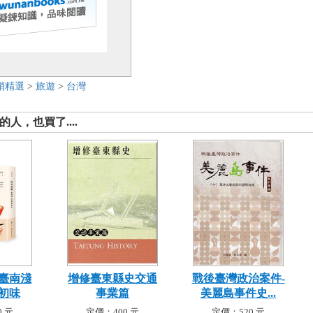
銷精選
>
旅遊
>
台灣
人，也買了....
臺南淺
增修臺東縣史交通
戰後臺灣政治案件-
初味
事業篇
美麗島事件史...
 元
定價：400 元
定價：520 元