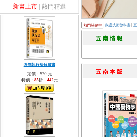
新書上市
|
熱門精選
救護技術教科書
熱門關鍵字
五 南 情 
強制執行法解題書
五 南 本 
定價：520 元
特價：
85
折！
442
元