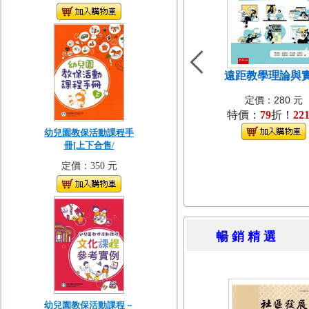
遠距教學理論與
定價：280 元
特價：
79
折！
22
幼兒園教保活動課程手
冊[上下合售/
定價：350 元
暢 銷 精 
幼兒園教保活動課程－