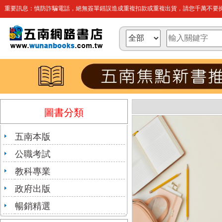
重要訊息：慎防詐騙電話，絕無簽單錯誤造成重複扣款或重複出貨，請您千萬不要操
圖書分類
五南本版
公職考試
教科專業
政府出版
暢銷精選