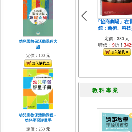
「協商劇場」在
館：藝術、科技
定價：380 元
幼兒園教保活動課程大
特價：
9
折！
342
綱
定價：100 元
教 科 專 
幼兒園教保活動課程－
幼兒學習評量手
定價：250 元