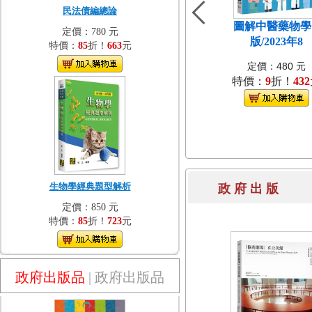
民法債編總論
圖解中醫藥物學[
定價：780 元
版/2023年8
特價：
85
折！
663
元
定價：480 元
特價：
9
折！
432
生物學經典題型解析
政 府 出 
定價：850 元
特價：
85
折！
723
元
政府出版品
|
政府出版品