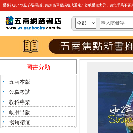
重要訊息：慎防詐騙電話，絕無簽單錯誤造成重複扣款或重複出貨，請您千萬不要操
圖書分類
五南本版
公職考試
教科專業
政府出版
暢銷精選