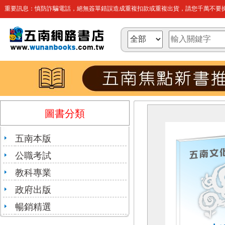
重要訊息：慎防詐騙電話，絕無簽單錯誤造成重複扣款或重複出貨，請您千萬不要操
圖書分類
五南本版
公職考試
教科專業
政府出版
暢銷精選