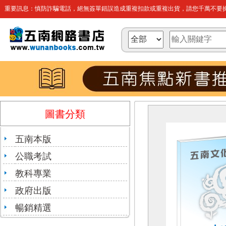
重要訊息：慎防詐騙電話，絕無簽單錯誤造成重複扣款或重複出貨，請您千萬不要操
圖書分類
五南本版
公職考試
教科專業
政府出版
暢銷精選