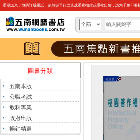
重要訊息：慎防詐騙電話，絕無簽單錯誤造成重複扣款或重複出貨，請您千萬不要操
圖書分類
五南本版
公職考試
教科專業
政府出版
暢銷精選