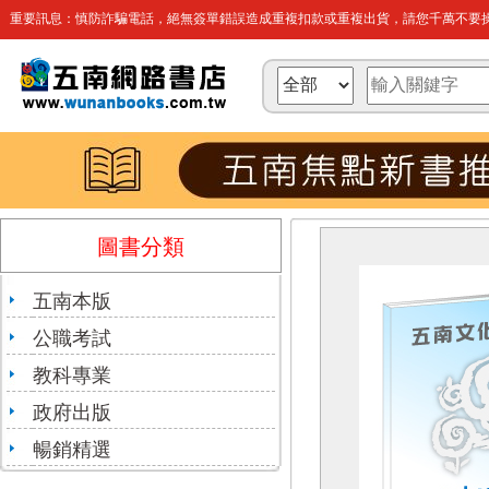
重要訊息：慎防詐騙電話，絕無簽單錯誤造成重複扣款或重複出貨，請您千萬不要操
圖書分類
五南本版
公職考試
教科專業
政府出版
暢銷精選