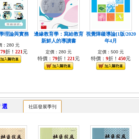
學理論與實務
邊緣教育學：寫給教育
視覺障礙導論[1版/2020
新鮮人的導讀書
年4月
：280 元
：
79
折！
221
元
定價：280 元
定價：500 元
特價：
79
折！
221
元
特價：
9
折！
450
元
精 選
社區發展季刊