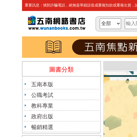
重要訊息：慎防詐騙電話，絕無簽單錯誤造成重複扣款或重複出貨，請
圖書分類
五南本版
公職考試
教科專業
政府出版
暢銷精選