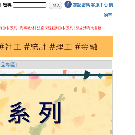
f
密碼
忘記密碼
客服中心
購
物車
保教材系列
海事教材
法官學院裁判教材系列
張志清海大書籍
版品專區
|