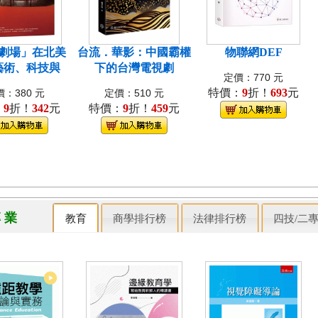
劇場」在北美
台流．華影：中國霸權
物聯網DEF
藝術、科技與
下的台灣電視劇
定價：770 元
特價：
9
折！
693
元
：380 元
定價：510 元
：
9
折！
342
元
特價：
9
折！
459
元
專 業
教育
商學排行榜
法律排行榜
四技/二