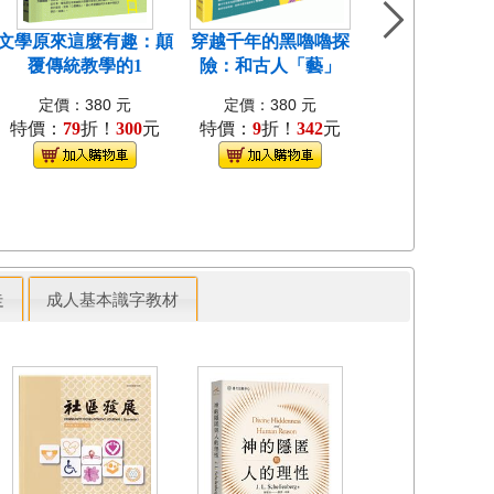
文學原來這麼有趣：顛
穿越千年的黑嚕嚕探
我是小曼蒂-陪
覆傳統教學的1
險：和古人「藝」
服強迫症[
定價：380 元
定價：380 元
定價：350 
特價：
79
折！
300
元
特價：
9
折！
342
元
特價：
9
折！
3
走
成人基本識字教材