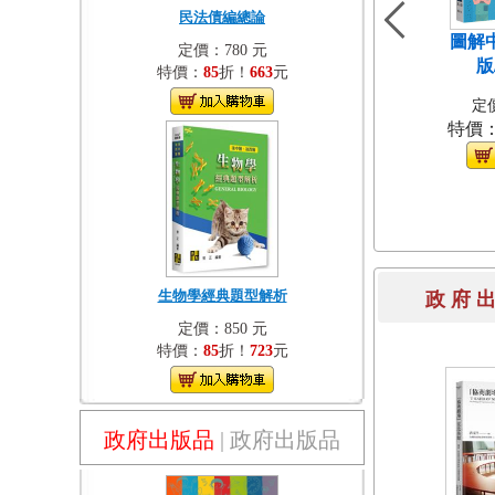
民法債編總論
圖解
定價：780 元
版
特價：
85
折！
663
元
定價
特價
生物學經典題型解析
政 府 
定價：850 元
特價：
85
折！
723
元
政府出版品
|
政府出版品