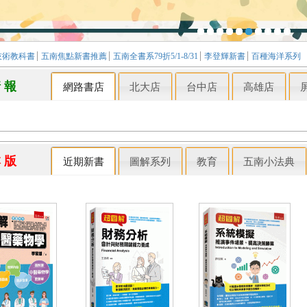
技術教科書
五南焦點新書推薦
五南全書系79折5/1-8/31
李登輝新書
百種海洋系列
情 報
網路書店
北大店
台中店
高雄店
本 版
近期新書
圖解系列
教育
五南小法典