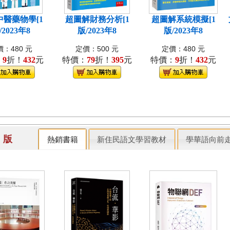
中醫藥物學[1
超圖解財務分析[1
超圖解系統模擬[1
/2023年8
版/2023年8
版/2023年8
：480 元
定價：500 元
定價：480 元
：
9
折！
432
元
特價：
79
折！
395
元
特價：
9
折！
432
元
出 版
熱銷書籍
新住民語文學習教材
學華語向前