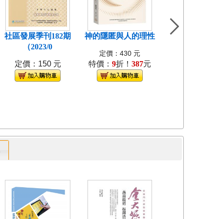
社區發展季刊182期
神的隱匿與人的理性
島嶼食紀[3本不
（2023/0
裝]
定價：430 元
定價：150 元
特價：
9
折！
387
元
定價：1280
特價：
9
折！
1
專