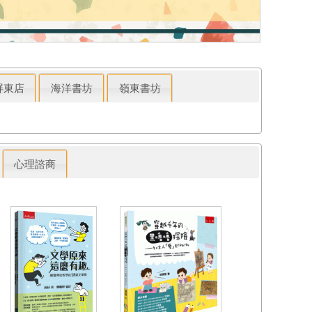
屏東店
海洋書坊
嶺東書坊
心理諮商