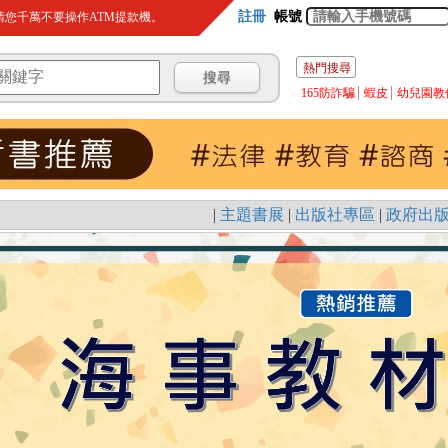
註冊
帳號
您千萬不要操作ATM提款機。
熱門搜尋
165防詐騙
蝦皮
幼兒園教
|
主題書展
|
出版社專區
|
政府出