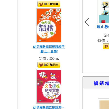
遠距教
定價
特價
幼兒園教保活動課程手
冊[上下合售/
定價：350 元
暢 銷 
幼兒園教保活動課程－