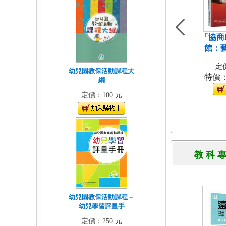
「協商
館：
定價
幼兒園教保活動課程大
特價
綱
定價：100 元
教 科 
幼兒園教保活動課程－
幼兒學習評量手
定價：250 元