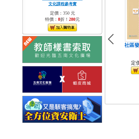
文化課程參考實
定價：350 元
特價：
8
折！
280
元
社區發
（
定價