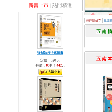
新書上市
|
熱門精選
救護
熱門關鍵字
五 南 
強制執行法解題書
五 南 
定價：520 元
特價：
85
折！
442
元