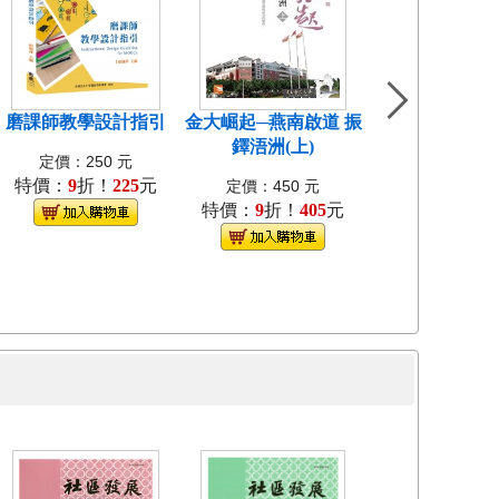
磨課師教學設計指引
金大崛起─燕南啟道 振
中國近代教會大
鐸浯洲(上)
考試研究[1
定價：250 元
特價：
9
折！
225
元
定價：400
定價：450 元
特價：
9
折！
405
元