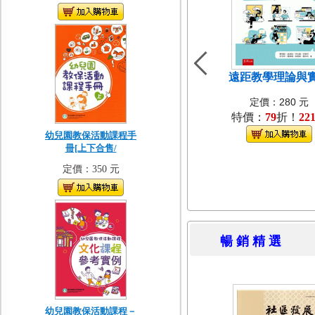
遠距教學理論與
定價：280 元
特價：
79
折！
22
幼兒園教保活動課程手
冊[上下合售/
定價：350 元
暢 銷 精 
幼兒園教保活動課程－