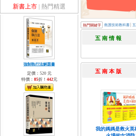
新書上市
|
熱門精選
救護技術教科書
熱門關鍵字
五 南 情 
強制執行法解題書
五 南 本 
定價：520 元
特價：
85
折！
442
元
我的媽媽是救火英
火場的女消防