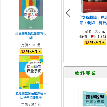
「協商劇場」在
館：藝術、科技
定價：380 元
幼兒園教保活動課程大
特價：
9
折！
342
綱
定價：100 元
教 科 專 
幼兒園教保活動課程－
幼兒學習評量手
定價：250 元