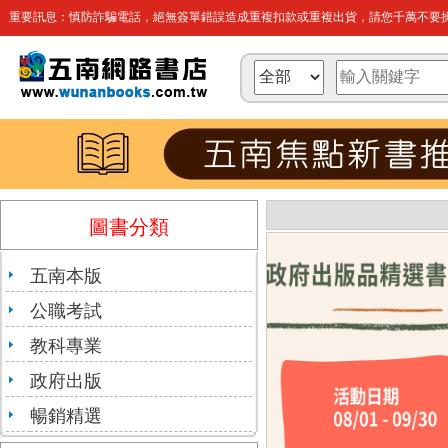
重要訊息：慎防詐騙電話，絕無簽單錯誤造成重複扣款或重複出貨，請您千萬不要操
圖書分類
五南本版
公職考試
教科專業
政府出版
暢銷精選