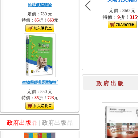
民法債編總論
定價：350 元
定價：780 元
特價：
9
折！
315
特價：
85
折！
663
元
生物學經典題型解析
政 府 出 
定價：850 元
特價：
85
折！
723
元
政府出版品
|
政府出版品