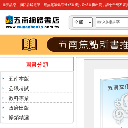
重要訊息：慎防詐騙電話，絕無簽單錯誤造成重複扣款或重複出貨，請您千萬不要操
圖書分類
五南本版
公職考試
教科專業
政府出版
暢銷精選